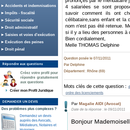
prononçés par le mendataire j
Accidents et indemnisations
4 salariées se sont propos
savoir comment ils ont ch
Impôts - fiscalité
célibataire,sans enfant et la
Sécurité sociale
nom n'est pas été retenue. Me
Droit administratif
si il y a lieu des personnes à 
Saisies et voies d'exécution
Bien cordialement,
Exécution des peines
Melle THOMAS Delphine
Droit pénal
Question posée le 07/11/2011
Répondre aux questions
Par Delphine
Département : Rhône (69)
Créez votre profil pour
répondre gratuitement
aux questions
Mots clés de cette question :
d
Créer mon Profil Juridique
ordre des licenciements
DEMANDER UN DEVIS
Par
Magalie AIDI (Avocat)
Des problèmes plus complexes ?
Date de la réponse : le 09/11/2011
Demandez un devis
Bonjour Mademoisell
auprès des Avocats,
Médiateurs, Notaires et
Huissiers.