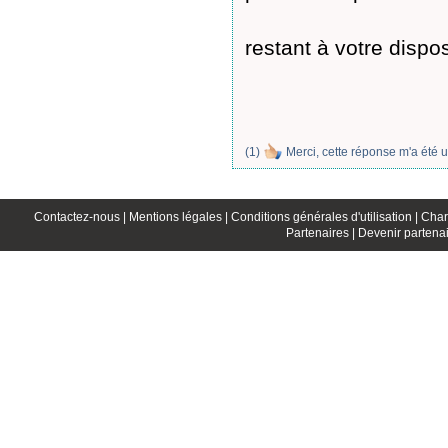
restant à votre dispo
(
1
)
Merci, cette réponse m'a été u
Contactez-nous |
Mentions légales |
Conditions générales d'utilisation |
Char
Partenaires |
Devenir partenai