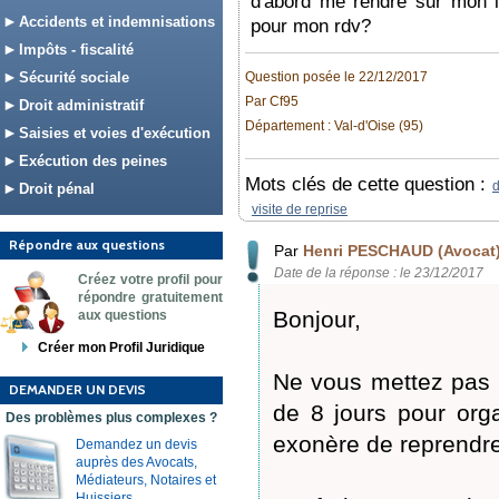
d'abord me rendre sur mon li
Accidents et indemnisations
pour mon rdv?
Impôts - fiscalité
Sécurité sociale
Question posée le 22/12/2017
Par Cf95
Droit administratif
Département : Val-d'Oise (95)
Saisies et voies d'exécution
Exécution des peines
Mots clés de cette question :
d
Droit pénal
visite de reprise
Répondre aux questions
Par
Henri PESCHAUD (Avocat
Date de la réponse : le 23/12/2017
Créez votre profil pour
répondre gratuitement
Bonjour,
aux questions
Créer mon Profil Juridique
Ne vous mettez pas e
DEMANDER UN DEVIS
de 8 jours pour orga
Des problèmes plus complexes ?
exonère de reprendre 
Demandez un devis
auprès des Avocats,
Médiateurs, Notaires et
Huissiers.