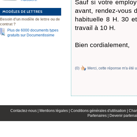
Sauf si votre employ
avant, rendez-vous do
MODÈLES DE LETTRES
habituelle 8 H. 30 
Besoin d'un modèle de lettre ou de
contrat ?
travail à 10 H.
Plus de 6000 documents types
gratuits sur Documentissime
Bien cordialement,
(
0
)
Merci, cette réponse m'a été u
Contactez-nous |
Mentions légales |
Conditions générales d'utilisation |
Char
Partenaires |
Devenir partenai