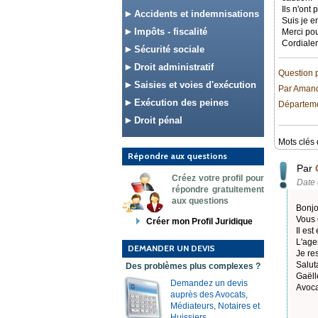
Ils n'ont 
Accidents et indemnisations
Suis je e
Impôts - fiscalité
Merci pou
Cordiale
Sécurité sociale
Droit administratif
Question 
Saisies et voies d'exécution
Par Aman
Exécution des peines
Départeme
Droit pénal
Mots clés 
Répondre aux questions
Par
Créez votre profil pour
Date 
répondre gratuitement
aux questions
Bonjo
Vous ê
Créer mon Profil Juridique
Il est
L'age
DEMANDER UN DEVIS
Je re
Salut
Des problèmes plus complexes ?
Gaël
Demandez un devis
Avoca
auprès des Avocats,
Médiateurs, Notaires et
Huissiers.