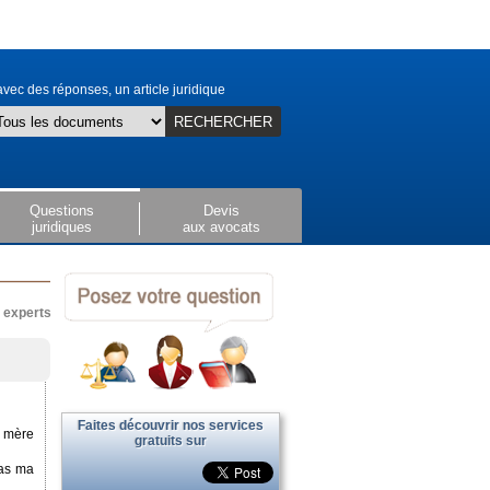
vec des réponses, un article juridique
RECHERCHER
Questions
Devis
juridiques
aux avocats
x experts
Faites découvrir nos services
a mère
gratuits sur
pas ma