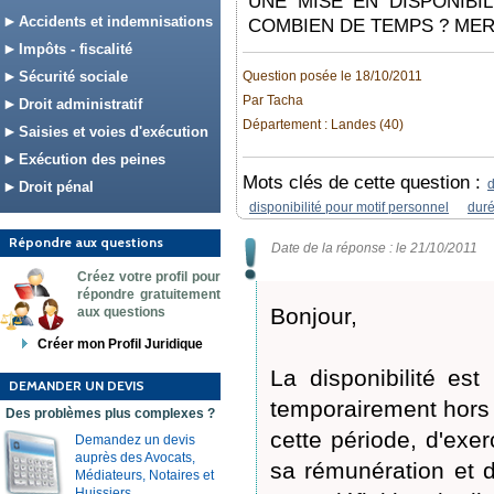
UNE MISE EN DISPONIBIL
Accidents et indemnisations
COMBIEN DE TEMPS ? ME
Impôts - fiscalité
Sécurité sociale
Question posée le 18/10/2011
Par Tacha
Droit administratif
Département : Landes (40)
Saisies et voies d'exécution
Exécution des peines
Mots clés de cette question :
d
Droit pénal
disponibilité pour motif personnel
duré
Répondre aux questions
Date de la réponse : le 21/10/2011
Créez votre profil pour
répondre gratuitement
Bonjour,
aux questions
Créer mon Profil Juridique
La disponibilité est
DEMANDER UN DEVIS
temporairement hors d
Des problèmes plus complexes ?
cette période, d'exer
Demandez un devis
auprès des Avocats,
sa rémunération et d
Médiateurs, Notaires et
Huissiers.