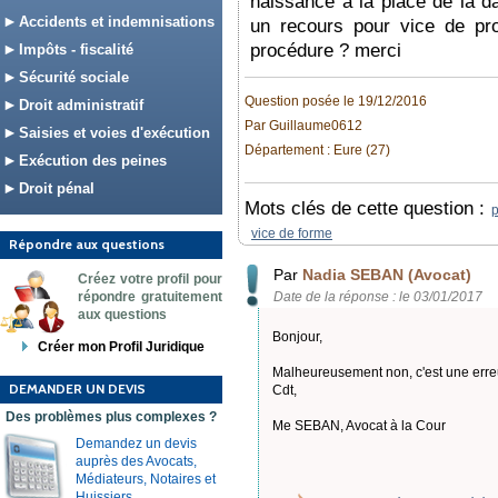
naissance a la place de la da
Accidents et indemnisations
un recours pour vice de pro
procédure ? merci
Impôts - fiscalité
Sécurité sociale
Question posée le 19/12/2016
Droit administratif
Par Guillaume0612
Saisies et voies d'exécution
Département : Eure (27)
Exécution des peines
Droit pénal
Mots clés de cette question :
p
vice de forme
Répondre aux questions
Par
Nadia SEBAN (Avocat)
Créez votre profil pour
répondre gratuitement
Date de la réponse : le 03/01/2017
aux questions
Bonjour,
Créer mon Profil Juridique
Malheureusement non, c'est une erre
DEMANDER UN DEVIS
Cdt,
Des problèmes plus complexes ?
Me SEBAN, Avocat à la Cour
Demandez un devis
auprès des Avocats,
Médiateurs, Notaires et
Huissiers.