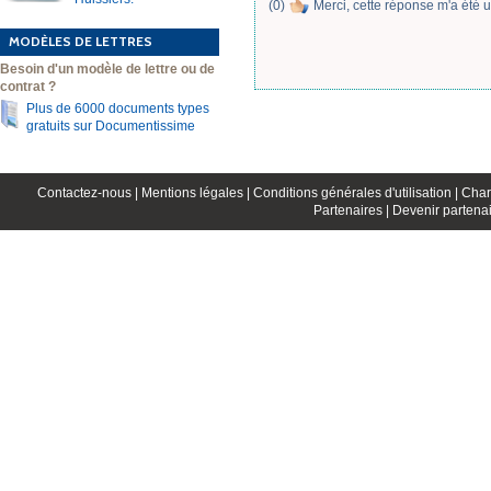
(
0
)
Merci, cette réponse m'a été u
MODÈLES DE LETTRES
Besoin d'un modèle de lettre ou de
contrat ?
Plus de 6000 documents types
gratuits sur Documentissime
Contactez-nous |
Mentions légales |
Conditions générales d'utilisation |
Char
Partenaires |
Devenir partenai