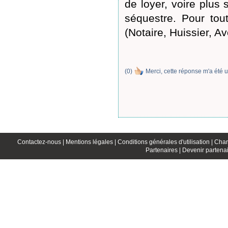
de loyer, voire plus
séquestre. Pour tou
(Notaire, Huissier, Av
(
0
)
Merci, cette réponse m'a été u
Contactez-nous |
Mentions légales |
Conditions générales d'utilisation |
Char
Partenaires |
Devenir partenai