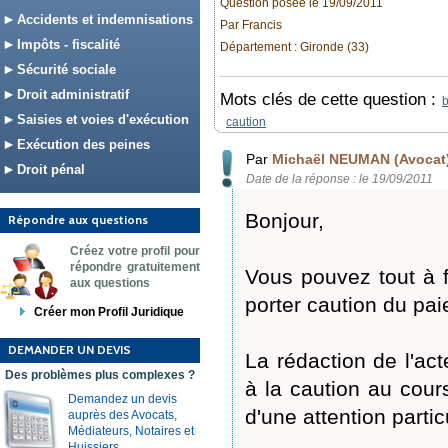
Question posée le 19/09/2011
Accidents et indemnisations
Par Francis
Impôts - fiscalité
Département : Gironde (33)
Sécurité sociale
Droit administratif
Mots clés de cette question :
b
Saisies et voies d'exécution
caution
Exécution des peines
Par
Michaël NEUMAN (Avocat
Droit pénal
Date de la réponse : le 19/09/2011
Bonjour,
Répondre aux questions
Créez votre profil pour
répondre gratuitement
Vous pouvez tout à 
aux questions
porter caution du pa
Créer mon Profil Juridique
DEMANDER UN DEVIS
La rédaction de l'act
Des problèmes plus complexes ?
à la caution au cours
Demandez un devis
d'une attention partic
auprès des Avocats,
Médiateurs, Notaires et
Huissiers.