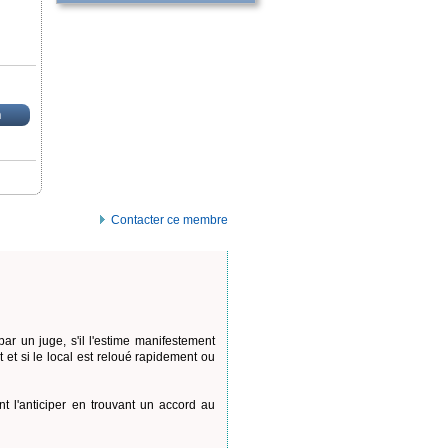
n
Contacter ce membre
par un juge, s'il l'estime manifestement
et si le local est reloué rapidement ou
t l'anticiper en trouvant un accord au