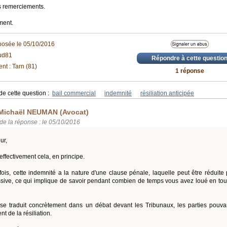
 remerciements.
ment.
posée le 05/10/2016
ud81
Répondre à cette questio
nt : Tarn (81)
1 réponse
de cette question :
bail commercial
indemnité
résiliation anticipée
Michaël NEUMAN (Avocat)
de la réponse : le 05/10/2016
ur,
 effectivement cela, en principe.
fois, cette indemnité a la nature d'une clause pénale, laquelle peut être réduite 
sive, ce qui implique de savoir pendant combien de temps vous avez loué en tout 
se traduit concrètement dans un débat devant les Tribunaux, les parties pouvan
t de la résiliation.