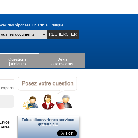
vec des réponses, un article juridique
RECHERCHER
Questions
Devis
juridiques
aux avocats
x experts
Faites découvrir nos services
Est-ce
gratuits sur
 outre