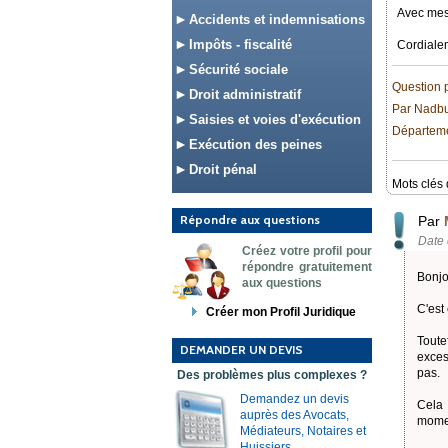
Avec mes
Accidents et indemnisations
Impôts - fiscalité
Cordiale
Sécurité sociale
Question 
Droit administratif
Par Nadb
Saisies et voies d'exécution
Départeme
Exécution des peines
Droit pénal
Mots clés 
Répondre aux questions
Par
Date 
Créez votre profil pour
répondre gratuitement
Bonjo
aux questions
C'est
Créer mon Profil Juridique
Toute
DEMANDER UN DEVIS
exces
pas.
Des problèmes plus complexes ?
Demandez un devis
Cela 
auprès des Avocats,
momen
Médiateurs, Notaires et
Huissiers.