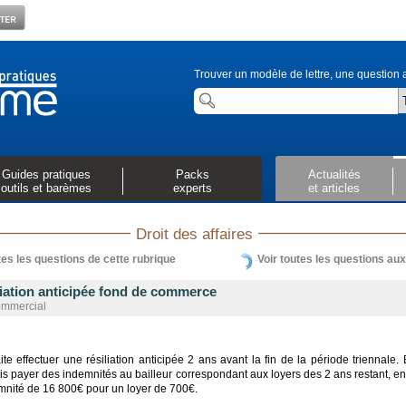
Trouver un modèle de lettre, une question a
Guides pratiques
Packs
Actualités
outils et barèmes
experts
et articles
Droit des affaires
tes les questions de cette rubrique
Voir toutes les questions au
liation anticipée fond de commerce
ommercial
te effectuer une résiliation anticipée 2 ans avant la fin de la période triennale. 
is payer des indemnités au bailleur correspondant aux loyers des 2 ans restant, en
mnité de 16 800€ pour un loyer de 700€.