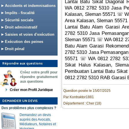
Lantai Batu Sikat Diagona
Accidents et indemnisations
WA 0812 2782 5310 Jasa Pem
Impôts - fiscalité
Kalasan, Sleman 55571 ☏ WA
Sécurité sociale
Area Kalasan, Sleman 5557
Lantai Batu Alam Garasi A
Droit administratif
2782 5310 Jasa Pemasangan 
Saisies et voies d'exécution
Sleman 55571 ☏ WA 0812 278
Exécution des peines
Batu Alam Garasi Rekomen
Droit pénal
2782 5310 Jasa Pemasangan 
55571 ☏ WA 0812 2782 5310
Répondre aux questions
Sikat Halus Kalasan, Sl
Pembuatan Lantai Batu Sika
Créez votre profil pour
répondre gratuitement
0812 2782 5310 RAB Garasi B
aux questions
Créer mon Profil Juridique
Question posée le 15/07/2025
Par Kontraktor1881
DEMANDER UN DEVIS
Département : Cher (18)
Des problèmes plus complexes ?
Demandez un devis
auprès des Avocats,
Médiateurs, Notaires et
Huissiers.