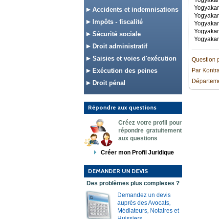
Yogyaka
Yogyaka
Accidents et indemnisations
Yogyakar
Impôts - fiscalité
Yogyaka
Yogyaka
Sécurité sociale
Yogyakar
Droit administratif
Saisies et voies d'exécution
Question 
Exécution des peines
Par Kontr
Départeme
Droit pénal
Répondre aux questions
Créez votre profil pour
répondre gratuitement
aux questions
Créer mon Profil Juridique
DEMANDER UN DEVIS
Des problèmes plus complexes ?
Demandez un devis
auprès des Avocats,
Médiateurs, Notaires et
Huissiers.