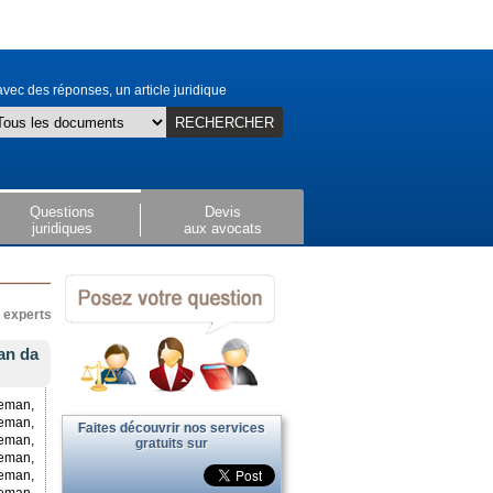
vec des réponses, un article juridique
RECHERCHER
Questions
Devis
juridiques
aux avocats
x experts
an da
eman,
eman,
Faites découvrir nos services
eman,
gratuits sur
leman,
eman,