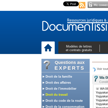
Modèles de lettres
et contrats gratuits
Questions aux
EXPERTS
Voir tou
Droit de la famille
Wa 0
Conditi
Droit des affaires
Droit de l'immobilier
☏ WA 081
Yogyaka
Droit du travail
Yogyaka
Yogyakar
Droit du code de la route
Yogyaka
Droit de la consommation