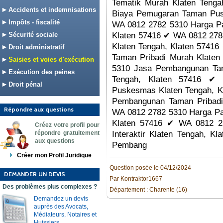
Tematik Murah Klaten Teng
Accidents et indemnisations
Biaya Pemugaran Taman Pus
Impôts - fiscalité
WA 0812 2782 5310 Harga Pa
Sécurité sociale
Klaten 57416 ✔ WA 0812 278
Klaten Tengah, Klaten 5741
Droit administratif
Taman Pribadi Murah Klaten
Saisies et voies d'exécution
5310 Jasa Pembangunan Ta
Exécution des peines
Tengah, Klaten 57416 ✔
Droit pénal
Puskesmas Klaten Tengah, K
Pembangunan Taman Pribadi
Répondre aux questions
WA 0812 2782 5310 Harga Pa
Klaten 57416 ✔ WA 0812 2
Créez votre profil pour
répondre gratuitement
Interaktir Klaten Tengah, 
aux questions
Pembang
Créer mon Profil Juridique
Question posée le 04/12/2024
DEMANDER UN DEVIS
Par Kontraktor1667
Des problèmes plus complexes ?
Département : Charente (16)
Demandez un devis
auprès des Avocats,
Médiateurs, Notaires et
Huissiers.