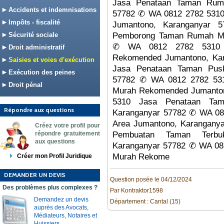
Jasa Penataan Taman Rum
Accidents et indemnisations
57782 ✆ WA 0812 2782 5310
Impôts - fiscalité
Jumantono, Karanganyar
Sécurité sociale
Pemborong Taman Rumah Mu
✆ WA 0812 2782 5310 O
Droit administratif
Rekomended Jumantono, Ka
Saisies et voies d'exécution
Jasa Penataan Taman Pus
Exécution des peines
57782 ✆ WA 0812 2782 531
Droit pénal
Murah Rekomended Jumanton
5310 Jasa Penataan Ta
Répondre aux questions
Karanganyar 57782 ✆ WA 081
Area Jumantono, Karangany
Créez votre profil pour
répondre gratuitement
Pembuatan Taman Terbu
aux questions
Karanganyar 57782 ✆ WA 081
Murah Rekome
Créer mon Profil Juridique
DEMANDER UN DEVIS
Question posée le 04/12/2024
Des problèmes plus complexes ?
Par Kontraktor1598
Demandez un devis
Département : Cantal (15)
auprès des Avocats,
Médiateurs, Notaires et
Huissiers.