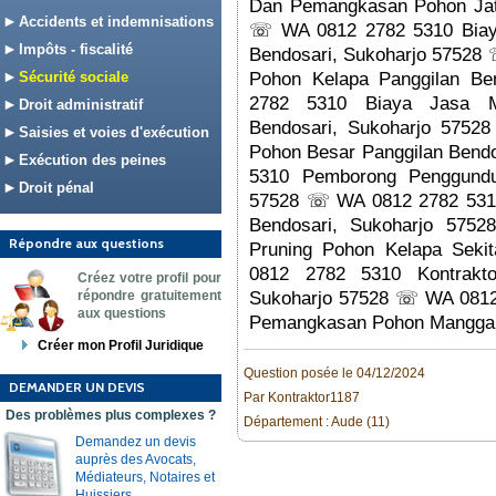
Dan Pemangkasan Pohon Jati
Accidents et indemnisations
☏ WA 0812 2782 5310 Biay
Impôts - fiscalité
Bendosari, Sukoharjo 57528
Sécurité sociale
Pohon Kelapa Panggilan B
2782 5310 Biaya Jasa M
Droit administratif
Bendosari, Sukoharjo 575
Saisies et voies d'exécution
Pohon Besar Panggilan Bend
Exécution des peines
5310 Pemborong Penggundu
Droit pénal
57528 ☏ WA 0812 2782 5310
Bendosari, Sukoharjo 57
Répondre aux questions
Pruning Pohon Kelapa Seki
0812 2782 5310 Kontrakto
Créez votre profil pour
répondre gratuitement
Sukoharjo 57528 ☏ WA 0812
aux questions
Pemangkasan Pohon Mangga
Créer mon Profil Juridique
Question posée le 04/12/2024
DEMANDER UN DEVIS
Par Kontraktor1187
Des problèmes plus complexes ?
Département : Aude (11)
Demandez un devis
auprès des Avocats,
Médiateurs, Notaires et
Huissiers.