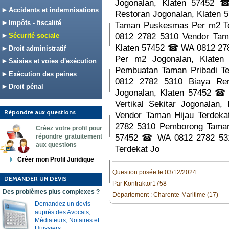
Jogonalan, Klaten 57452
Accidents et indemnisations
Restoran Jogonalan, Klaten
Impôts - fiscalité
Taman Puskesmas Per m2 Te
Sécurité sociale
0812 2782 5310 Vendor Tama
Klaten 57452 ☎ WA 0812 278
Droit administratif
Per m2 Jogonalan, Klat
Saisies et voies d'exécution
Pembuatan Taman Pribadi T
Exécution des peines
0812 2782 5310 Biaya Ren
Droit pénal
Jogonalan, Klaten 57452 
Vertikal Sekitar Jogonala
Répondre aux questions
Vendor Taman Hijau Terdek
2782 5310 Pemborong Taman
Créez votre profil pour
répondre gratuitement
57452 ☎ WA 0812 2782 531
aux questions
Terdekat Jo
Créer mon Profil Juridique
Question posée le 03/12/2024
DEMANDER UN DEVIS
Par Kontraktor1758
Des problèmes plus complexes ?
Département : Charente-Maritime (17)
Demandez un devis
auprès des Avocats,
Médiateurs, Notaires et
Huissiers.