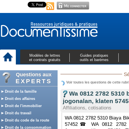
Modèles de lettres
Guides pratiques
et contrats gratuits
outils et barèmes
Questions aux
Sé
EXPERTS
Voir toutes les questions de cette rubr
Droit de la famille
Wa 0812 2782 5310 b
Droit des affaires
jogonalan, klaten 5745
Droit de l'immobilier
Affiliations, cotisations
Droit du travail
WA 0812 2782 5310 Biaya Bik
Droit du code de la route
57452☎ WA 0812 2782 53
Droit de la consommation