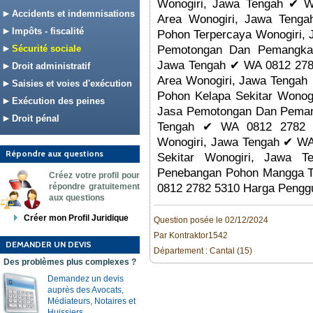
Wonogiri, Jawa Tengah ✔ 
Accidents et indemnisations
Area Wonogiri, Jawa Teng
Impôts - fiscalité
Pohon Terpercaya Wonogiri,
Sécurité sociale
Pemotongan Dan Pemangkas
Jawa Tengah ✔ WA 0812 278
Droit administratif
Area Wonogiri, Jawa Tengah
Saisies et voies d'exécution
Pohon Kelapa Sekitar Wonog
Exécution des peines
Jasa Pemotongan Dan Pemang
Droit pénal
Tengah ✔ WA 0812 2782 5
Wonogiri, Jawa Tengah ✔ WA
Répondre aux questions
Sekitar Wonogiri, Jawa
Penebangan Pohon Mangga T
Créez votre profil pour
répondre gratuitement
0812 2782 5310 Harga Pengg
aux questions
Créer mon Profil Juridique
Question posée le 02/12/2024
Par Kontraktor1542
DEMANDER UN DEVIS
Département : Cantal (15)
Des problèmes plus complexes ?
Demandez un devis
auprès des Avocats,
Médiateurs, Notaires et
Huissiers.