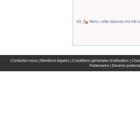
(
0
)
Merci, cette réponse m'a été u
Contactez-nous |
Mentions légales |
Conditions générales d'utilisation |
Char
Partenaires |
Devenir partenai