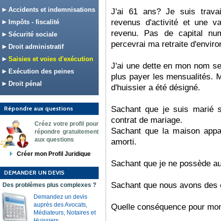
Accidents et indemnisations
J'ai 61 ans? Je suis travai
revenus d'activité et une v
Impôts - fiscalité
revenu. Pas de capital nu
Sécurité sociale
percevrai ma retraite d'envir
Droit administratif
Saisies et voies d'exécution
J'ai une dette en mon nom seu
Exécution des peines
plus payer les mensualités. 
Droit pénal
d'huissier a été désigné.
Répondre aux questions
Sachant que je suis marié 
contrat de mariage.
Créez votre profil pour
Sachant que la maison appa
répondre gratuitement
aux questions
amorti.
Créer mon Profil Juridique
Sachant que je ne possède auc
DEMANDER UN DEVIS
Sachant que nous avons des c
Des problèmes plus complexes ?
Demandez un devis
auprès des Avocats,
Quelle conséquence pour mon
Médiateurs, Notaires et
Huissiers.