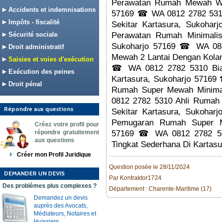
Perawatan Rumah Mewah War
Accidents et indemnisations
57169 ☎ WA 0812 2782 5310
Impôts - fiscalité
Sekitar Kartasura, Sukoh
Sécurité sociale
Perawatan Rumah Minimalis
Sukoharjo 57169 ☎ WA 08
Droit administratif
Mewah 2 Lantai Dengan Kola
Saisies et voies d'exécution
☎ WA 0812 2782 5310 Bia
Exécution des peines
Kartasura, Sukoharjo 5716
Droit pénal
Rumah Super Mewah Minima
0812 2782 5310 Ahli Rumah
Répondre aux questions
Sekitar Kartasura, Sukoha
Pemugaran Rumah Super Me
Créez votre profil pour
répondre gratuitement
57169 ☎ WA 0812 2782 53
aux questions
Tingkat Sederhana Di Kartasu
Créer mon Profil Juridique
Question posée le 28/11/2024
DEMANDER UN DEVIS
Par Kontraktor1724
Des problèmes plus complexes ?
Département : Charente-Maritime (17)
Demandez un devis
auprès des Avocats,
Médiateurs, Notaires et
Huissiers.