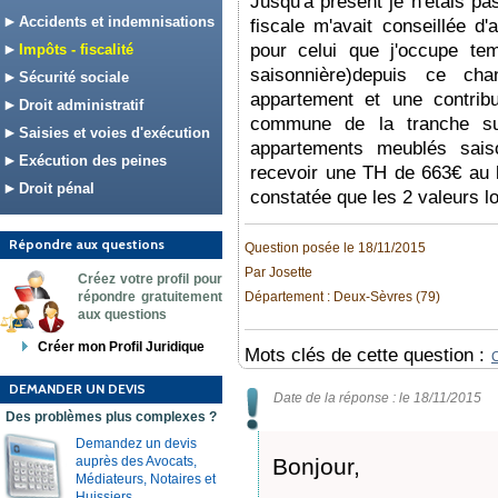
Jusqu'à présent je n'étais pas
Accidents et indemnisations
fiscale m'avait conseillée d'
pour celui que j'occupe tem
Impôts - fiscalité
saisonnière)depuis ce c
Sécurité sociale
appartement et une contribu
Droit administratif
commune de la tranche s
Saisies et voies d'exécution
appartements meublés sais
Exécution des peines
recevoir une TH de 663€ au l
Droit pénal
constatée que les 2 valeurs l
Répondre aux questions
Question posée le 18/11/2015
Par Josette
Créez votre profil pour
répondre gratuitement
Département : Deux-Sèvres (79)
aux questions
Créer mon Profil Juridique
Mots clés de cette question :
DEMANDER UN DEVIS
Date de la réponse : le 18/11/2015
Des problèmes plus complexes ?
Demandez un devis
auprès des Avocats,
Bonjour,
Médiateurs, Notaires et
Huissiers.