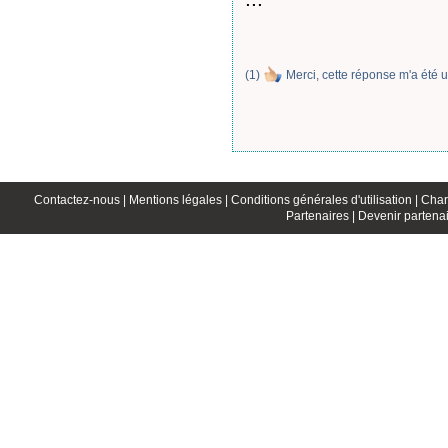
(
1
)
Merci, cette réponse m'a été u
Contactez-nous |
Mentions légales |
Conditions générales d'utilisation |
Char
Partenaires |
Devenir partenai