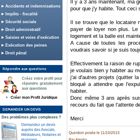
Il y a 3 ans maintenant, ma gr
Accidents et indemnisations
pour que j'y habite. Tout ceci 
Impôts - fiscalité
Sécurité sociale
Il se trouve que le locataire n
payer de loyer non plus. Le 
Droit administratif
logement et la balle est main
Saisies et voies d'exécution
A cause de toutes les procé
Exécution des peines
voudrais savoir si je suis touj
Droit pénal
Effectivement la raison de rup
Répondre aux questions
je voulais bien y habiter au 
j'ai d'autres projets (quitter 
Créez votre profil pour
répondre gratuitement
bloqué a attendre que l'expu
aux questions
habiter.
Donc même 3 ans après suis-j
Créer mon Profil Juridique
recours du fait que l'attente 
DEMANDER UN DEVIS
Des problèmes plus complexes ?
Merci
Demandez un devis
auprès des Avocats,
Question posée le 11/10/2015
Médiateurs, Notaires et
Huissiers.
Par Alexbz