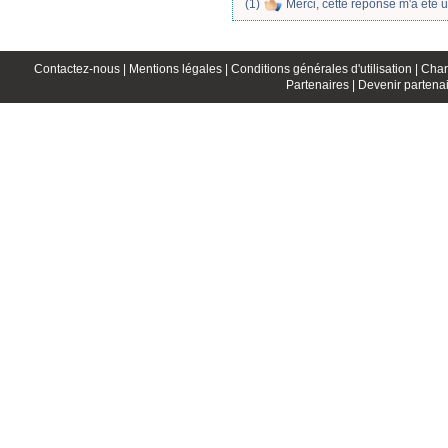
(
1
)
Merci, cette réponse m'a été u
Contactez-nous |
Mentions légales |
Conditions générales d'utilisation |
Char
Partenaires |
Devenir partenai