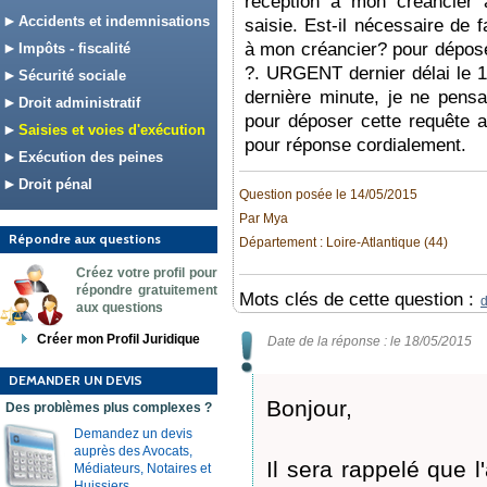
réception à mon créancier ai
Accidents et indemnisations
saisie. Est-il nécessaire de f
à mon créancier? pour dépose
Impôts - fiscalité
?. URGENT dernier délai le 1
Sécurité sociale
dernière minute, je ne pensai
Droit administratif
pour déposer cette requête a
Saisies et voies d'exécution
pour réponse cordialement.
Exécution des peines
Droit pénal
Question posée le 14/05/2015
Par Mya
Répondre aux questions
Département : Loire-Atlantique (44)
Créez votre profil pour
répondre gratuitement
Mots clés de cette question :
d
aux questions
Créer mon Profil Juridique
Date de la réponse : le 18/05/2015
DEMANDER UN DEVIS
Bonjour,
Des problèmes plus complexes ?
Demandez un devis
auprès des Avocats,
Il sera rappelé que l
Médiateurs, Notaires et
Huissiers.