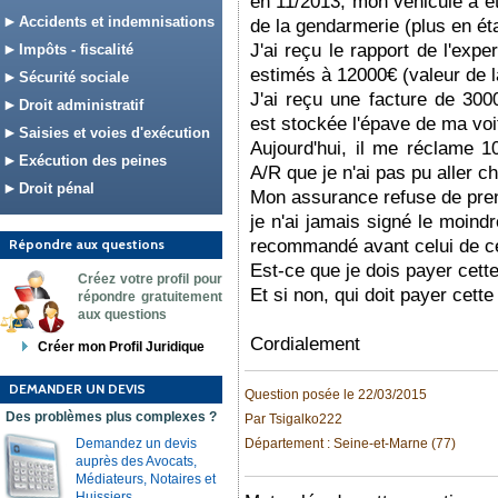
en 11/2013, mon véhicule a 
Accidents et indemnisations
de la gendarmerie (plus en éta
J'ai reçu le rapport de l'exp
Impôts - fiscalité
estimés à 12000€ (valeur de l
Sécurité sociale
J'ai reçu une facture de 300
Droit administratif
est stockée l'épave de ma voi
Saisies et voies d'exécution
Aujourd'hui, il me réclame 1
Exécution des peines
A/R que je n'ai pas pu aller c
Droit pénal
Mon assurance refuse de pren
je n'ai jamais signé le moind
Répondre aux questions
recommandé avant celui de c
Est-ce que je dois payer cett
Créez votre profil pour
Et si non, qui doit payer cette
répondre gratuitement
aux questions
Cordialement
Créer mon Profil Juridique
DEMANDER UN DEVIS
Question posée le 22/03/2015
Des problèmes plus complexes ?
Par Tsigalko222
Demandez un devis
Département : Seine-et-Marne (77)
auprès des Avocats,
Médiateurs, Notaires et
Huissiers.