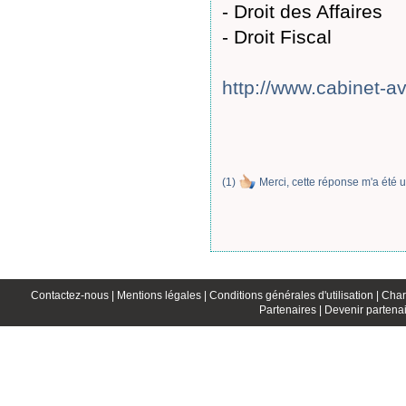
- Droit des Affaires
- Droit Fiscal
http://www.cabinet-a
(
1
)
Merci, cette réponse m'a été u
Contactez-nous |
Mentions légales |
Conditions générales d'utilisation |
Char
Partenaires |
Devenir partenai