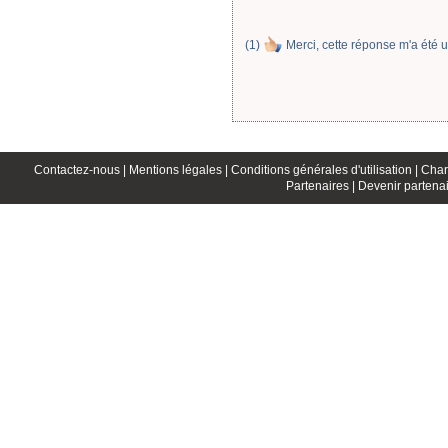
(
1
)
Merci, cette réponse m'a été u
Contactez-nous |
Mentions légales |
Conditions générales d'utilisation |
Char
Partenaires |
Devenir partenai