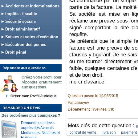
sa commande par un simple mail
Accidents et indemnisations
partie de la facture. La moitié 
Sa société est mise en liqu
Impôts - fiscalité
réclame une preuve sous for
Sécurité sociale
signé comportant la dite c
Droit administratif
requête.
Saisies et voies d'exécution
Je prétends que le simple fai
Exécution des peines
facture est une preuve de so
Droit pénal
clauses y figurant. Je ne sai
ou me tourner directement ve
Répondre aux questions
faible, quelques centaines d'
et de bon droit.
Créez votre profil pour
merci d'avance
répondre gratuitement
aux questions
Question posée le 19/03/2015
Créer mon Profil Juridique
Par Jisseyev
DEMANDER UN DEVIS
Département : Yvelines (78)
Des problèmes plus complexes ?
Demandez un devis
Mots clés de cette question :
a
auprès des Avocats,
contrat de vente
livraison
paiement p
Médiateurs, Notaires et
Huissiers.