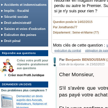
retourner en magasin refaire 
Accidents et indemnisations
perdu ou autre le Premier. Su
si je n'y suis pour rien ?
Impôts - fiscalité
Sécurité sociale
Question posée le 14/02/2015
Droit administratif
Par Jonathandu77
Saisies et voies d'exécution
Département : Seine-et-Marne (77)
Exécution des peines
Droit pénal
Mots clés de cette question :
b
exécution du contrat
obligation de pa
Répondre aux questions
Par
Benjamin BENSOUSSAN (
Créez votre profil pour
répondre gratuitement
Date de la réponse : le 15/02/2015
aux questions
Cher Monsieur,
Créer mon Profil Juridique
DEMANDER UN DEVIS
S'il s'avère que vo
Des problèmes plus complexes ?
pas payé votre achat
Demandez un devis
auprès des Avocats,
Médiateurs, Notaires et
Huissiers.