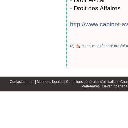
- Droit Fiscal
- Droit des Affaires
http://www.cabinet-a
(
2
)
Merci, cette réponse m'a été u
Contactez-nous |
Mentions légales |
Conditions générales d'utilisation |
Char
Partenaires |
Devenir partenai