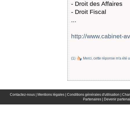
- Droit des Affaires
- Droit Fiscal
...
http://www.cabinet-a
(
1
)
Merci, cette réponse m'a été u
Contactez-nous |
Mentions légales |
Conditions générales d'utilisation |
Char
Partenaires |
Devenir partenai