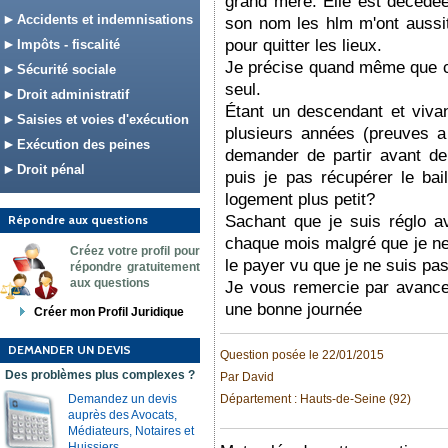
grand mère. Elle est décédée
Accidents et indemnisations
son nom les hlm m'ont aussit
pour quitter les lieux.
Impôts - fiscalité
Je précise quand même que c'e
Sécurité sociale
seul.
Droit administratif
Étant un descendant et viva
Saisies et voies d'exécution
plusieurs années (preuves a 
Exécution des peines
demander de partir avant d
Droit pénal
puis je pas récupérer le ba
logement plus petit?
Répondre aux questions
Sachant que je suis réglo a
chaque mois malgré que je ne
Créez votre profil pour
le payer vu que je ne suis pa
répondre gratuitement
aux questions
Je vous remercie par avance
une bonne journée
Créer mon Profil Juridique
DEMANDER UN DEVIS
Question posée le 22/01/2015
Des problèmes plus complexes ?
Par David
Demandez un devis
Département : Hauts-de-Seine (92)
auprès des Avocats,
Médiateurs, Notaires et
Huissiers.