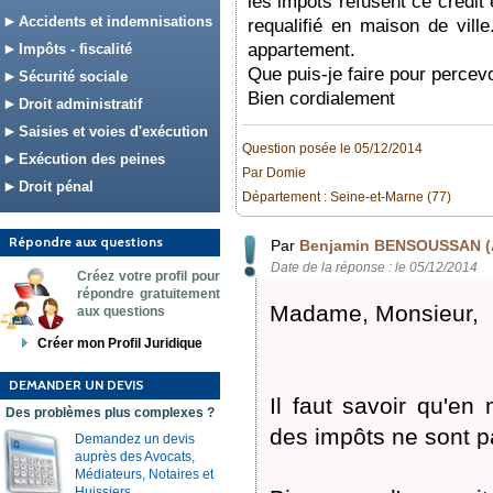
les impots refusent ce crédit
Accidents et indemnisations
requalifié en maison de vill
appartement.
Impôts - fiscalité
Que puis-je faire pour percevo
Sécurité sociale
Bien cordialement
Droit administratif
Saisies et voies d'exécution
Question posée le 05/12/2014
Exécution des peines
Par Domie
Droit pénal
Département : Seine-et-Marne (77)
Répondre aux questions
Par
Benjamin BENSOUSSAN (
Date de la réponse : le 05/12/2014
Créez votre profil pour
répondre gratuitement
Madame, Monsieur,
aux questions
Créer mon Profil Juridique
DEMANDER UN DEVIS
Il faut savoir qu'en 
Des problèmes plus complexes ?
des impôts ne sont p
Demandez un devis
auprès des Avocats,
Médiateurs, Notaires et
Huissiers.