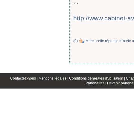
...
http://www.cabinet-a
(
0
)
Merci, cette réponse m'a été u
Contactez-nous |
Mentions légales |
Conditions générales d'utilisation |
Char
Partenaires |
Devenir partenai