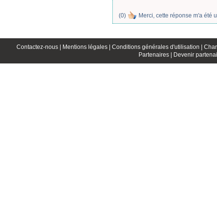
(
0
)
Merci, cette réponse m'a été u
Contactez-nous |
Mentions légales |
Conditions générales d'utilisation |
Char
Partenaires |
Devenir partenai