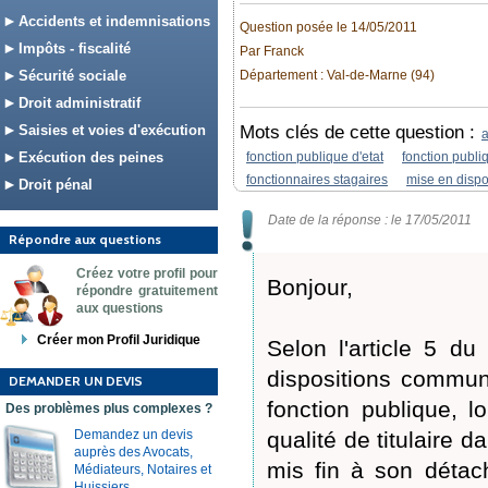
Accidents et indemnisations
Question posée le 14/05/2011
Impôts - fiscalité
Par Franck
Sécurité sociale
Département : Val-de-Marne (94)
Droit administratif
Saisies et voies d'exécution
Mots clés de cette question :
a
Exécution des peines
fonction publique d'etat
fonction publiq
fonctionnaires stagaires
mise en dispon
Droit pénal
Date de la réponse : le 17/05/2011
Répondre aux questions
Créez votre profil pour
Bonjour,
répondre gratuitement
aux questions
Créer mon Profil Juridique
Selon l'article 5 d
dispositions commune
DEMANDER UN DEVIS
fonction publique, lo
Des problèmes plus complexes ?
Demandez un devis
qualité de titulaire 
auprès des Avocats,
mis fin à son détac
Médiateurs, Notaires et
Huissiers.