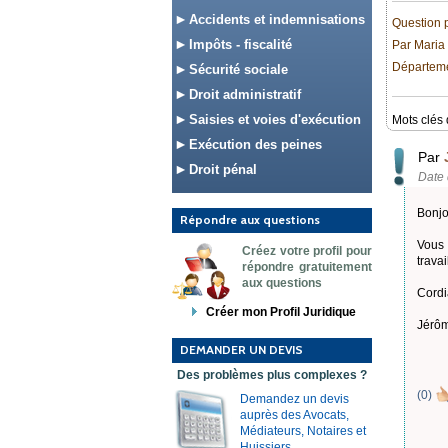
Accidents et indemnisations
Question 
Impôts - fiscalité
Par Maria
Départemen
Sécurité sociale
Droit administratif
Saisies et voies d'exécution
Mots clés 
Exécution des peines
Par
Droit pénal
Date 
Bonjo
Répondre aux questions
Vous 
Créez votre profil pour
travai
répondre gratuitement
aux questions
Cordi
Créer mon Profil Juridique
Jérô
DEMANDER UN DEVIS
Des problèmes plus complexes ?
(
0
)
Demandez un devis
auprès des Avocats,
Médiateurs, Notaires et
Huissiers.