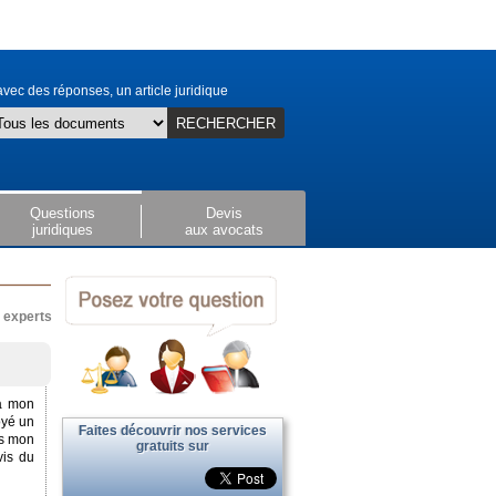
vec des réponses, un article juridique
RECHERCHER
Questions
Devis
juridiques
aux avocats
x experts
 a mon
oyé un
Faites découvrir nos services
ns mon
gratuits sur
vis du