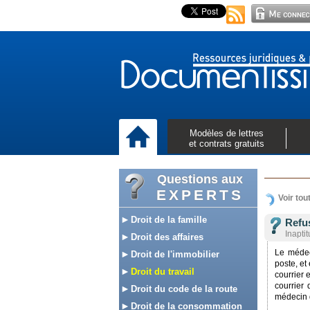
Modèles de lettres
et contrats gratuits
Questions aux
EXPERTS
Voir tou
Droit de la famille
Refus
Inaptit
Droit des affaires
Le médec
Droit de l'immobilier
poste, et
Droit du travail
courrier
courrier 
Droit du code de la route
médecin d
Droit de la consommation