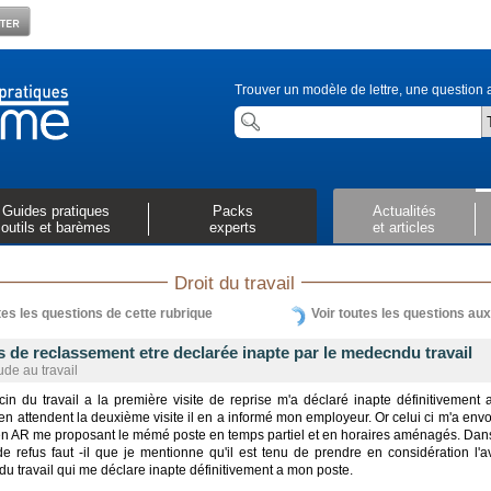
Trouver un modèle de lettre, une question a
Guides pratiques
Packs
Actualités
outils et barèmes
experts
et articles
Droit du travail
tes les questions de cette rubrique
Voir toutes les questions au
 de reclassement etre declarée inapte par le medecndu travail
ude au travail
in du travail a la première visite de reprise m'a déclaré inapte définitivement
 en attendent la deuxième visite il en a informé mon employeur. Or celui ci m'a env
 en AR me proposant le mémé poste en temps partiel et en horaires aménagés. Da
de refus faut -il que je mentionne qu'il est tenu de prendre en considération l'a
u travail qui me déclare inapte définitivement a mon poste.