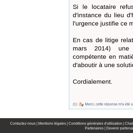
Si le locataire ref
d'instance du lieu d'
l'urgence justifie ce
En cas de litige relat
mars 2014) une c
compétente en matière
d'aboutir à une soluti
Cordialement.
(
1
)
Merci, cette réponse m'a été u
Contactez-nous |
Mentions légales |
Conditions générales d'utilisation |
Char
Partenaires |
Devenir partenai