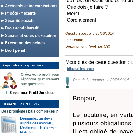
qu'il est en week-end et ne p
Accidents et indemnisations
Que dois-je faire ?
Merci
Impôts - fiscalité
Cordialement
Sécurité sociale
Droit administratif
Question posée le 27/06/2014
Saisies et voies d'exécution
Par Featon
Exécution des peines
Département : Yvelines (78)
Droit pénal
Mots clés de cette question :
b
Répondre aux questions
tribunal instance
Créez votre profil pour
répondre gratuitement
Date de la réponse : le 30/06/2014
aux questions
Créer mon Profil Juridique
Bonjour,
DEMANDER UN DEVIS
Des problèmes plus complexes ?
Le locataire, en vert
Demandez un devis
plusieurs obligations 
auprès des Avocats,
Médiateurs, Notaires et
Il est obligé de pay
Huissiers.