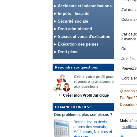
C'est obj
Accidents et indemnisations
J’ai dema
Impôts - fiscalité
Cela ma é
Sécurité sociale
Droit administratif
J'ai deux
Saisies et voies d'exécution
d'avance 
Exécution des peines
Ou
Droit pénal
Je refus.
Répondre aux questions
Pouvez vo
Créez votre profil pour
Cordiale
répondre gratuitement
aux questions
Question 
Créer mon Profil Juridique
Par Ben2
Départeme
DEMANDER UN DEVIS
Des problèmes plus complexes ?
Mots clés 
Demandez un devis
auprès des Avocats,
modificat
Médiateurs, Notaires et
Huissiers.