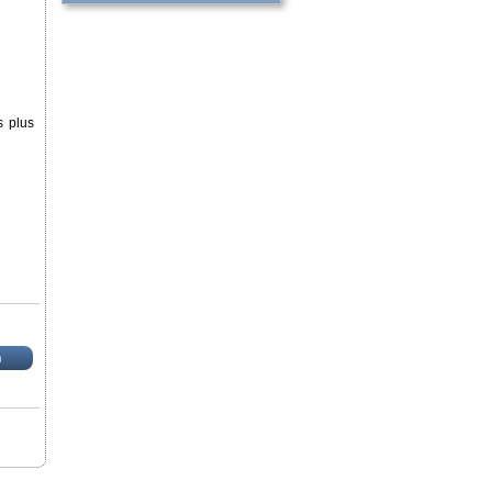
s plus
n