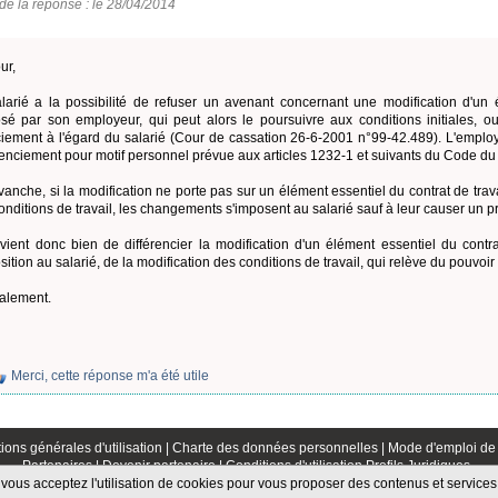
de la réponse : le 28/04/2014
ur,
larié a la possibilité de refuser un avenant concernant une modification d'un é
sé par son employeur, qui peut alors le poursuivre aux conditions initiales, 
ciement à l'égard du salarié (Cour de cassation 26-6-2001 n°99-42.489). L'emplo
cenciement pour motif personnel prévue aux articles 1232-1 et suivants du Code du t
vanche, si la modification ne porte pas sur un élément essentiel du contrat de tra
onditions de travail, les changements s'imposent au salarié sauf à leur causer un pr
nvient donc bien de différencier la modification d'un élément essentiel du contrat 
sition au salarié, de la modification des conditions de travail, qui relève du pouvoir
alement.
Merci, cette réponse m'a été utile
ions générales d'utilisation |
Charte des données personnelles |
Mode d'emploi de 
Partenaires |
Devenir partenaire |
Conditions d'utilisation Profils Juridiques
, vous acceptez l'utilisation de cookies pour vous proposer des contenus et service