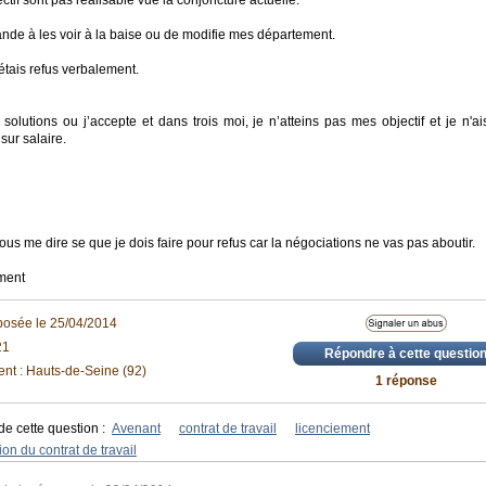
ectif sont pas réalisable vue la conjoncture actuelle.
nde à les voir à la baise ou de modifie mes département.
tais refus verbalement.
 solutions ou j’accepte et dans trois moi, je n’atteins pas mes objectif et je n'ai
sur salaire.
us me dire se que je dois faire pour refus car la négociations ne vas pas aboutir.
ment
posée le 25/04/2014
21
Répondre à cette questio
nt : Hauts-de-Seine (92)
1 réponse
de cette question :
Avenant
contrat de travail
licenciement
ion du contrat de travail