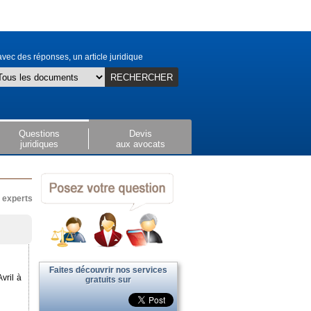
vec des réponses, un article juridique
RECHERCHER
Questions
Devis
juridiques
aux avocats
x experts
Faites découvrir nos services
vril à
gratuits sur