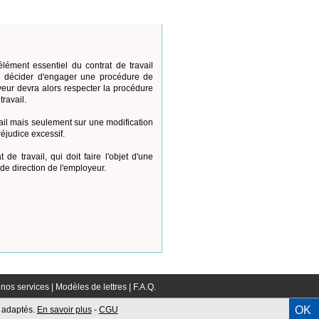
lément essentiel du contrat de travail
ou décider d'engager une procédure de
yeur devra alors respecter la procédure
ravail.
vail mais seulement sur une modification
éjudice excessif.
de travail, qui doit faire l'objet d'une
 de direction de l'employeur.
nos services |
Modèles de lettres |
F.A.Q.
OK
s adaptés.
En savoir plus
-
CGU