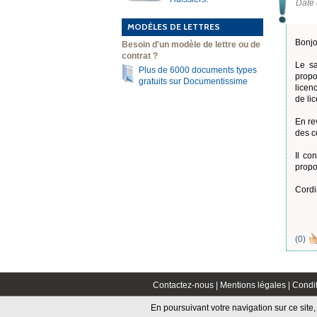
Date 
MODÈLES DE LETTRES
Bonjo
Besoin d'un modèle de lettre ou de
contrat ?
Le sa
Plus de 6000 documents types
propo
gratuits sur Documentissime
licen
de li
En re
des c
Il co
propo
Cordi
(
0
)
Contactez-nous |
Mentions légales |
Condit
En poursuivant votre navigation sur ce site