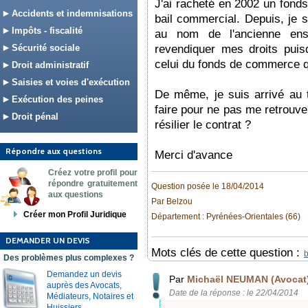
J'ai racheté en 2002 un fonds
Accidents et indemnisations
bail commercial. Depuis, je su
Impôts - fiscalité
au nom de l'ancienne ens
Sécurité sociale
revendiquer mes droits pui
celui du fonds de commerce qu
Droit administratif
Saisies et voies d'exécution
De même, je suis arrivé au 
Exécution des peines
faire pour ne pas me retrouver
Droit pénal
résilier le contrat ?
Répondre aux questions
Merci d'avance
Créez votre profil pour
répondre gratuitement
Question posée le 18/04/2014
aux questions
Par Belzou
Créer mon Profil Juridique
Département : Pyrénées-Orientales (66)
DEMANDER UN DEVIS
Mots clés de cette question :
b
Des problèmes plus complexes ?
Demandez un devis
Par
Michaël NEUMAN (Avocat
auprès des Avocats,
Date de la réponse : le 22/04/2014
Médiateurs, Notaires et
Huissiers.