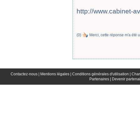
http://www.cabinet-a
(
0
)
Merci, cette réponse m'a été u
Contactez-nous |
Mentions légales |
Conditions générales d'utilisation |
Char
Partenaires |
Devenir partenai