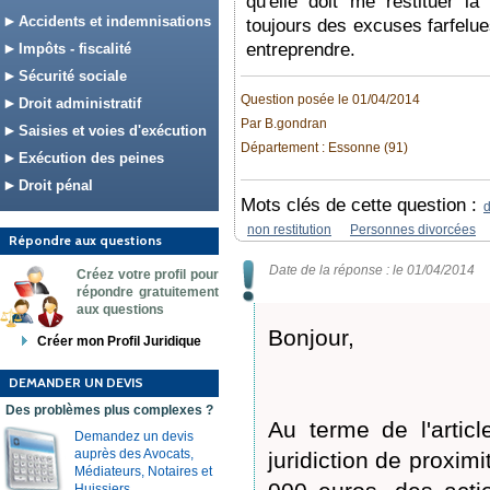
qu'elle doit me restituer l
Accidents et indemnisations
toujours des excuses farfelue
entreprendre.
Impôts - fiscalité
Sécurité sociale
Question posée le 01/04/2014
Droit administratif
Par B.gondran
Saisies et voies d'exécution
Département : Essonne (91)
Exécution des peines
Droit pénal
Mots clés de cette question :
d
non restitution
Personnes divorcées
Répondre aux questions
Date de la réponse : le 01/04/2014
Créez votre profil pour
répondre gratuitement
aux questions
Bonjour,
Créer mon Profil Juridique
DEMANDER UN DEVIS
Des problèmes plus complexes ?
Au terme de l'articl
Demandez un devis
auprès des Avocats,
juridiction de proximi
Médiateurs, Notaires et
Huissiers.