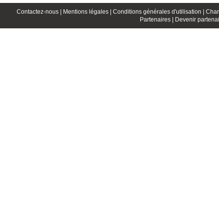
Contactez-nous |
Mentions légales |
Conditions générales d'utilisation |
Char
Partenaires |
Devenir partenai