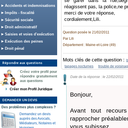
se garer dans la rue,dégr
Accidents et indemnisations
réagissent pas, la police,ne p
merci de votre réponse,
Impôts - fiscalité
cordialement,Lili.
Sécurité sociale
Droit administratif
Question posée le 21/02/2011
Saisies et voies d'exécution
Par Lili
Exécution des peines
Département : Maine-et-Loire (49)
Droit pénal
Mots clés de cette question :
b
Répondre aux questions
tapages nocturnes
trouble de voisina
Créez votre profil pour
répondre gratuitement
Date de la réponse : le 22/02/2011
aux questions
Créer mon Profil Juridique
Bonjour,
DEMANDER UN DEVIS
Des problèmes plus complexes ?
Avant tout recours
Demandez un devis
rapprocher préalablem
auprès des Avocats,
Médiateurs, Notaires et
vous subissez.
Huissiers.