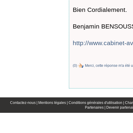
Bien Cordialement.
Benjamin BENSOUSSA
http://www.cabinet-a
(
0
)
Merci, cette réponse m'a été u
Contactez-nous |
Mentions légales |
Conditions générales d'utilisation |
Char
Partenaires |
Devenir partenai