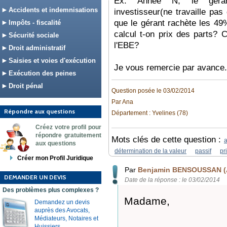
Ex: Année N, le gérant
Accidents et indemnisations
investisseur(ne travaille pas
que le gérant rachète les 49
Impôts - fiscalité
calcul t-on prix des parts? C
Sécurité sociale
l'EBE?
Droit administratif
Saisies et voies d'exécution
Je vous remercie par avance.
Exécution des peines
Droit pénal
Question posée le 03/02/2014
Par Ana
Répondre aux questions
Département : Yvelines (78)
Créez votre profil pour
répondre gratuitement
Mots clés de cette question :
a
aux questions
détermination de la valeur
passif
pr
Créer mon Profil Juridique
Par
Benjamin BENSOUSSAN (
DEMANDER UN DEVIS
Date de la réponse : le 03/02/2014
Des problèmes plus complexes ?
Madame,
Demandez un devis
auprès des Avocats,
Médiateurs, Notaires et
Huissiers.