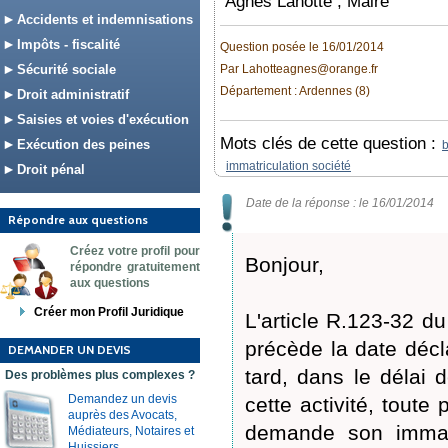
Agnès Lahotte , Maire
Accidents et indemnisations
Impôts - fiscalité
Question posée le 16/01/2014
Sécurité sociale
Par Lahotteagnes@orange.fr
Département : Ardennes (8)
Droit administratif
Saisies et voies d'exécution
Mots clés de cette question :
Exécution des peines
b
immatriculation société
Droit pénal
Date de la réponse : le 16/01/2014
Répondre aux questions
Créez votre profil pour
Bonjour,
répondre gratuitement
aux questions
Créer mon Profil Juridique
L'article R.123-32 
précède la date décl
DEMANDER UN DEVIS
tard, dans le délai
Des problèmes plus complexes ?
Demandez un devis
cette activité, tout
auprès des Avocats,
demande son immatri
Médiateurs, Notaires et
Huissiers.