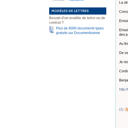
La st
MODÈLES DE LETTRES
Concr
Besoin d'un modèle de lettre ou de
Ensui
contrat ?
Plus de 6000 documents types
Ensui
gratuits sur Documentissime
des p
Au fin
De vo
Je re
Cordi
Benja
http:
(
1
)