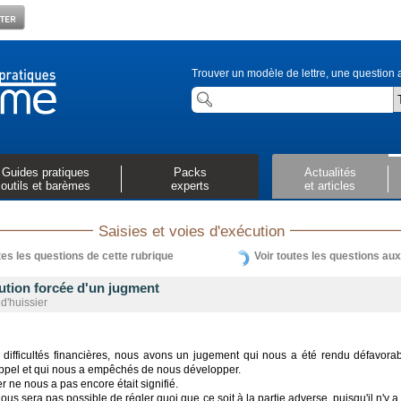
Trouver un modèle de lettre, une question a
Guides pratiques
Packs
Actualités
outils et barèmes
experts
et articles
Saisies et voies d'exécution
tes les questions de cette rubrique
Voir toutes les questions au
ution forcée d'un jugment
 d'huissier
difficultés financières, nous avons un jugement qui nous a été rendu défavora
appel et qui nous a empêchés de nous développer.
r ne nous a pas encore était signifié.
 nous sera pas possible de régler quoi que ce soit à la partie adverse, puisqu'il n'y a