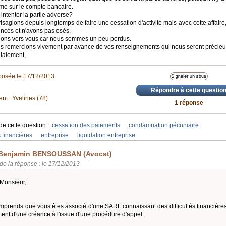
me sur le compte bancaire.
intenter la partie adverse?
sagions depuis longtemps de faire une cessation d'activité mais avec cette affaire
incés et n'avons pas osés.
ons vers vous car nous sommes un peu perdus.
s remercions vivement par avance de vos renseignements qui nous seront précieu
ialement,
posée le 17/12/2013
Répondre à cette questio
t : Yvelines (78)
1 réponse
de cette question :
cessation des paiements
condamnation pécuniaire
s financières
entreprise
liquidation entreprise
Benjamin BENSOUSSAN (Avocat)
de la réponse : le 17/12/2013
Monsieur,
mprends que vous êtes associé d'une SARL connaissant des difficultés financière
ent d'une créance à l'issue d'une procédure d'appel.