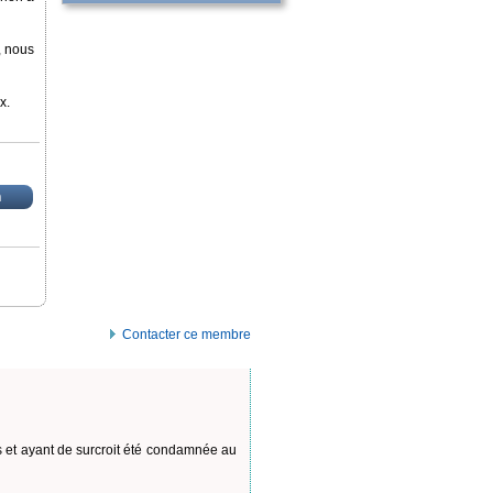
, nous
x.
n
Contacter ce membre
s et ayant de surcroit été condamnée au