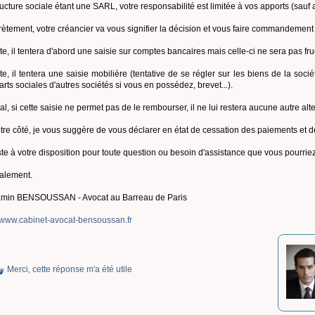
ructure sociale étant une SARL, votre responsabilité est limitée à vos apports (sauf
ètement, votre créancier va vous signifier la décision et vous faire commandemen
te, il tentera d'abord une saisie sur comptes bancaires mais celle-ci ne sera pas fr
te, il tentera une saisie mobilière (tentative de se régler sur les biens de la soci
arts sociales d'autres sociétés si vous en possédez, brevet...).
al, si cette saisie ne permet pas de le rembourser, il ne lui restera aucune autre alte
tre côté, je vous suggère de vous déclarer en état de cessation des paiements et de 
ste à votre disposition pour toute question ou besoin d'assistance que vous pourriez
alement.
min BENSOUSSAN - Avocat au Barreau de Paris
//www.cabinet-avocat-bensoussan.fr
Merci, cette réponse m'a été utile