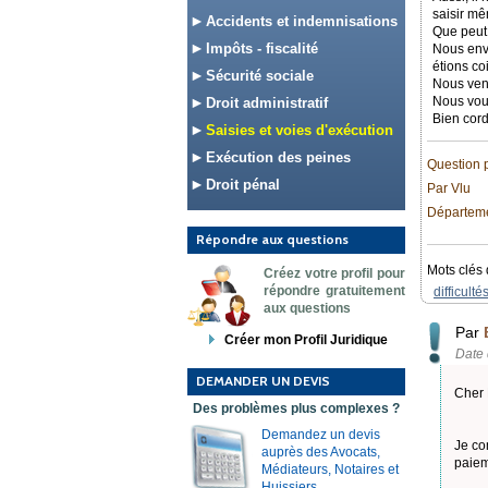
saisir mê
Accidents et indemnisations
Que peut 
Impôts - fiscalité
Nous envi
étions co
Sécurité sociale
Nous ven
Nous vou
Droit administratif
Bien cord
Saisies et voies d'exécution
Exécution des peines
Question 
Droit pénal
Par Vlu
Départemen
Répondre aux questions
Mots clés 
Créez votre profil pour
répondre gratuitement
difficulté
aux questions
Par
Créer mon Profil Juridique
Date 
DEMANDER UN DEVIS
Cher 
Des problèmes plus complexes ?
Demandez un devis
Je co
auprès des Avocats,
paiem
Médiateurs, Notaires et
Huissiers.