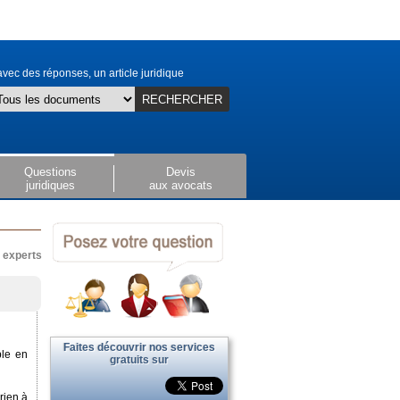
vec des réponses, un article juridique
RECHERCHER
Questions
Devis
juridiques
aux avocats
x experts
Faites découvrir nos services
ble en
gratuits sur
 rien à