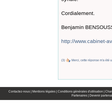
Cordialement.
Benjamin BENSOUSSA
http://www.cabinet-a
(
3
)
Merci, cette réponse m'a été u
Contactez-nous |
Mentions légales |
Conditions générales d'utilisation |
Char
Partenaires |
Devenir partenai