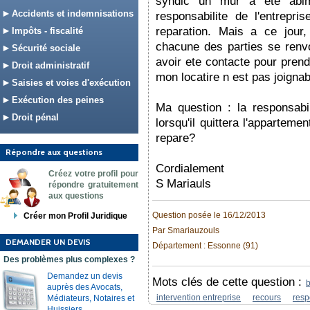
syndic un mur a ete abim
Accidents et indemnisations
responsabilite de l'entrepr
reparation. Mais a ce jour
Impôts - fiscalité
chacune des parties se renvoi
Sécurité sociale
avoir ete contacte pour pren
Droit administratif
mon locatire n est pas joignab
Saisies et voies d'exécution
Exécution des peines
Ma question : la responsabil
Droit pénal
lorsqu'il quittera l'apparteme
repare?
Répondre aux questions
Cordialement
Créez votre profil pour
S Mariauls
répondre gratuitement
aux questions
Question posée le 16/12/2013
Créer mon Profil Juridique
Par Smariauzouls
DEMANDER UN DEVIS
Département : Essonne (91)
Des problèmes plus complexes ?
Demandez un devis
Mots clés de cette question :
b
auprès des Avocats,
intervention entreprise
recours
resp
Médiateurs, Notaires et
Huissiers.