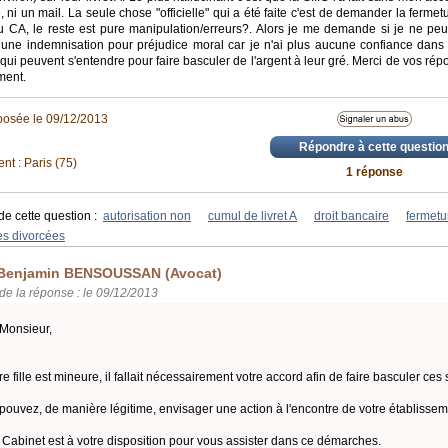
e, ni un mail. La seule chose "officielle" qui a été faite c'est de demander la fermet
au CA, le reste est pure manipulation/erreurs?. Alors je me demande si je ne pe
 une indemnisation pour préjudice moral car je n'ai plus aucune confiance dans
ui peuvent s'entendre pour faire basculer de l'argent à leur gré. Merci de vos rép
ment.
posée le 09/12/2013
Répondre à cette questio
t : Paris (75)
1 réponse
de cette question :
autorisation non
cumul de livret A
droit bancaire
fermetu
s divorcées
Benjamin BENSOUSSAN (Avocat)
de la réponse : le 09/12/2013
Monsieur,
tre fille est mineure, il fallait nécessairement votre accord afin de faire basculer ce
pouvez, de manière légitime, envisager une action à l'encontre de votre établissem
 Cabinet est à votre disposition pour vous assister dans ce démarches.