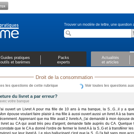
Trouver un modèle de lettre, une question a
Guides pratiques
Packs
Actualités
outils et barèmes
experts
et articles
Droit de la consommation
tes les questions de cette rubrique
Voir toutes les questions au
ture du livret a par erreur?
 avec votre banque
'ai ouvert un Livret A pour ma fille de 10 ans à ma banque, la S...G...il y a qu
on épouse voulant faire plaisir à ma fille à aussi ouvert aussi un livret A à sa ban
écemment. Apprenant que ma fille avait 2 livrets A, j'ai demandé à mon épouse de
e livret au CA qui avait très peu d'argent, demande faite auprès du CA. Quelque
 constate que le CA a donné l'ordre de fermer le livret A à la S..G et à transférer les
viron) sur leur livret A. Le plus hallucinant c'est que la S...G l'a fait sans mon acco