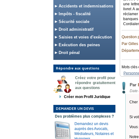
une lettr
Accidents et indemnisations
livret A 
Impôts - fiscalité
réclamer
banques q
Sécurité sociale
Cordiale
Droit administratif
Saisies et voies d'exécution
Question 
Par Gilles
Exécution des peines
Départemen
Droit pénal
Mots clés 
Répondre aux questions
Personne
Créez votre profil pour
répondre gratuitement
Par
aux questions
Date 
Créer mon Profil Juridique
Cher 
DEMANDER UN DEVIS
Des problèmes plus complexes ?
Si vo
Demandez un devis
Vous 
auprès des Avocats,
Médiateurs, Notaires et
Notre
Huissiers.