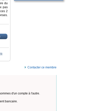
ure du
ux pas
 ces 2
onses.
n
re
Contacter ce membre
s sommes d'un compte à l'autre.
ent bancaire.