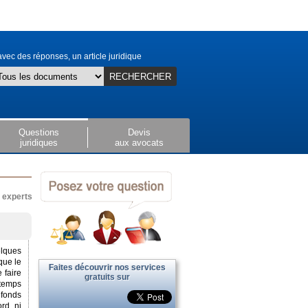
vec des réponses, un article juridique
RECHERCHER
Questions
Devis
juridiques
aux avocats
x experts
elques
que le
Faites découvrir nos services
 faire
gratuits sur
 temps
 fonds
rd, ni