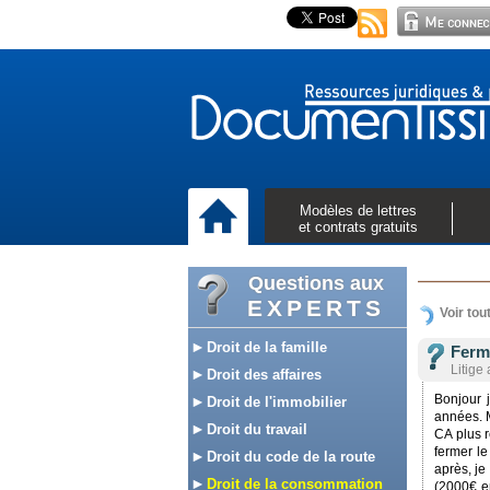
Modèles de lettres
et contrats gratuits
Questions aux
EXPERTS
Voir tou
Droit de la famille
Ferme
Litige
Droit des affaires
Bonjour j
Droit de l'immobilier
années. M
Droit du travail
CA plus r
fermer l
Droit du code de la route
après, je
Droit de la consommation
(2000€ en