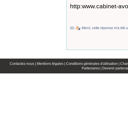
http:www.cabinet-av
(
6
)
Merci, cette réponse m'a été u
Contactez-nous |
Mentions légales |
Conditions générales d'utilisation |
Char
Partenaires |
Devenir partenai