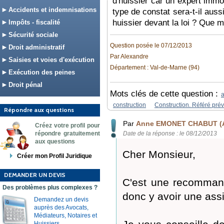
d'huissier car un expert immo
Accidents et indemnisations
type de constat sera-t-il aussi
huissier devant la loi ? Que 
Impôts - fiscalité
Sécurité sociale
Question posée le 07/12/2013
Droit administratif
Par Alexandre
Saisies et voies d'exécution
Département : Val-de-Marne (94)
Exécution des peines
Droit pénal
Mots clés de cette question :
a
construction
Construction. Référé pré
Répondre aux questions
Par
Anne EMONET CHABUT (A
Créez votre profil pour
répondre gratuitement
Date de la réponse : le 08/12/2013
aux questions
Cher Monsieur,
Créer mon Profil Juridique
DEMANDER UN DEVIS
C'est une recommanda
Des problèmes plus complexes ?
donc y avoir une assi
Demandez un devis
auprès des Avocats,
Médiateurs, Notaires et
Huissiers.