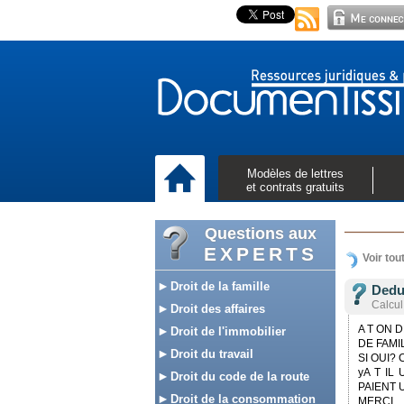
Modèles de lettres
et contrats gratuits
Questions aux
EXPERTS
Voir tou
Droit de la famille
Deduc
Calcul
Droit des affaires
A T ON 
Droit de l'immobilier
DE FAMI
Droit du travail
SI OUI?
yA T IL
Droit du code de la route
PAIENT 
Droit de la consommation
MERCI