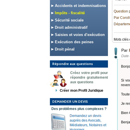
Accidents et indemnisations
Question 
Impôts - fiscalité
Par Corol
Sécurité sociale
Départeme
Droit administratif
Saisies et voies d'exécution
Mots clés 
Exécution des peines
Droit pénal
Par
Date 
Répondre aux questions
Bonjo
Créez votre profil pour
répondre gratuitement
Si vo
aux questions
reven
Créer mon Profil Juridique
Toute
DEMANDER UN DEVIS
Je re
Des problèmes plus complexes ?
Bien 
Demandez un devis
auprès des Avocats,
Benj
Médiateurs, Notaires et
Huissiers.