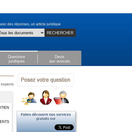
vec des réponses, un article juridique
RECHERCHER
Questions
Devis
juridiques
aux avocats
x experts
UTIEN
Faites découvrir nos services
gratuits sur
RENTS