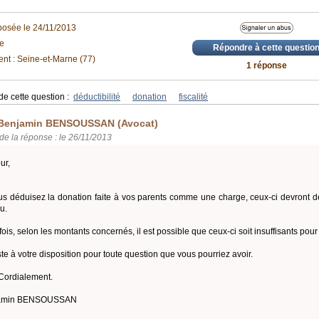
posée le 24/11/2013
le
Répondre à cette questio
nt : Seine-et-Marne (77)
1 réponse
de cette question :
déductibilité
donation
fiscalité
Benjamin BENSOUSSAN (Avocat)
de la réponse : le 26/11/2013
ur,
us déduisez la donation faite à vos parents comme une charge, ceux-ci devront
u.
fois, selon les montants concernés, il est possible que ceux-ci soit insuffisants pou
ste à votre disposition pour toute question que vous pourriez avoir.
Cordialement.
amin BENSOUSSAN