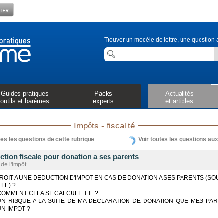
Trouver un modèle de lettre, une question a
Guides pratiques
Packs
Actualités
outils et barèmes
experts
et articles
Impôts - fiscalité
tes les questions de cette rubrique
Voir toutes les questions au
tion fiscale pour donation a ses parents
 de l'impôt
DROIT A UNE DEDUCTION D'IMPOT EN CAS DE DONATION A SES PARENTS (SO
LLE) ?
 COMMENT CELA SE CALCULE T IL ?
 UN RISQUE A LA SUITE DE MA DECLARATION DE DONATION QUE MES PA
UN IMPOT ?