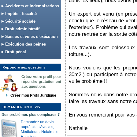
dans les lieux), nous avons pr
Accidents et indemnisations
Un expert est venu (en prése
Impôts - fiscalité
conclu que le réseau de venti
Sécurité sociale
l'exterieur). Problème qui ava
Droit administratif
notre rentrée car la sortie c
Saisies et voies d'exécution
Exécution des peines
Les travaux sont colossaux 
Droit pénal
toiture...).
Répondre aux questions
Nous voulons que les proprié
30m2!) ou participent à notre 
Créez votre profil pour
vu le problème !!
répondre gratuitement
aux questions
Sommes nous dans notre droit 
Créer mon Profil Juridique
faire les travaux sans notre 
DEMANDER UN DEVIS
En vous remerciant pour vos 
Des problèmes plus complexes ?
Demandez un devis
auprès des Avocats,
Nathalie
Médiateurs, Notaires et
Huissiers.