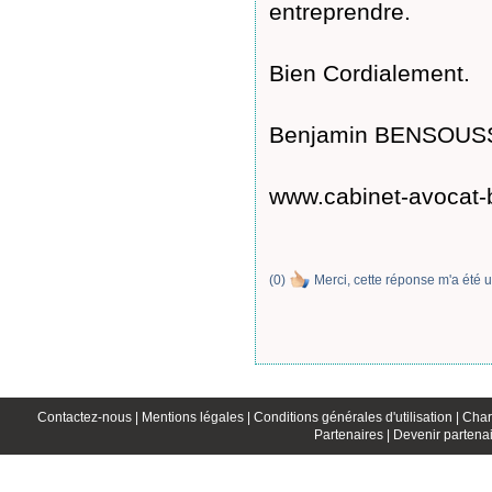
entreprendre.
Bien Cordialement.
Benjamin BENSOUS
www.cabinet-avocat-
(
0
)
Merci, cette réponse m'a été u
Contactez-nous |
Mentions légales |
Conditions générales d'utilisation |
Char
Partenaires |
Devenir partenai