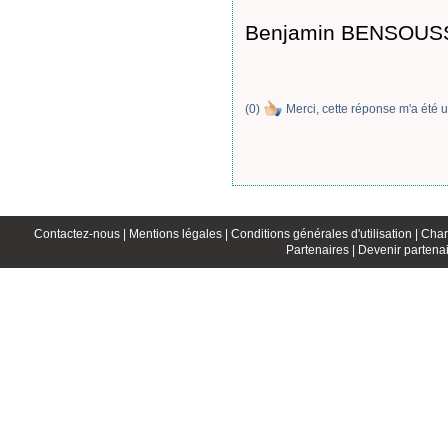
Benjamin BENSOUS
(
0
)
Merci, cette réponse m'a été u
Contactez-nous |
Mentions légales |
Conditions générales d'utilisation |
Char
Partenaires |
Devenir partenai