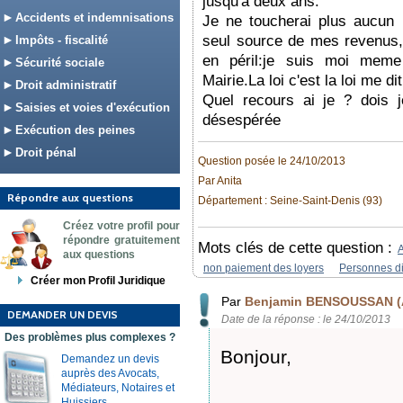
jusqu'à deux ans.
Accidents et indemnisations
Je ne toucherai plus aucun 
seul source de mes revenus,
Impôts - fiscalité
en péril:je suis moi meme
Sécurité sociale
Mairie.La loi c'est la loi me dit
Droit administratif
Quel recours ai je ? dois j
Saisies et voies d'exécution
désespérée
Exécution des peines
Droit pénal
Question posée le 24/10/2013
Par Anita
Répondre aux questions
Département : Seine-Saint-Denis (93)
Créez votre profil pour
répondre gratuitement
Mots clés de cette question :
A
aux questions
non paiement des loyers
Personnes d
Créer mon Profil Juridique
Par
Benjamin BENSOUSSAN (
DEMANDER UN DEVIS
Date de la réponse : le 24/10/2013
Des problèmes plus complexes ?
Bonjour,
Demandez un devis
auprès des Avocats,
Médiateurs, Notaires et
Huissiers.