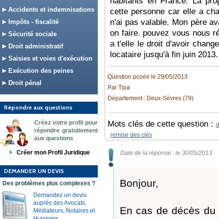
habitants en France. La pro
Accidents et indemnisations
cette personne car elle a chan
n'ai pas valable. Mon père ava
Impôts - fiscalité
on faire. pouvez vous nous ré
Sécurité sociale
a t'elle le droit d'avoir chan
Droit administratif
locataire jusqu'à fin juin 2013
Saisies et voies d'exécution
Exécution des peines
Question posée le 29/05/2013
Droit pénal
Par Tipa
Département : Deux-Sèvres (79)
Répondre aux questions
Créez votre profil pour
Mots clés de cette question :
d
répondre gratuitement
remise des clés
aux questions
Créer mon Profil Juridique
Date de la réponse : le 30/05/2013
DEMANDER UN DEVIS
Bonjour,
Des problèmes plus complexes ?
Demandez un devis
auprès des Avocats,
En cas de décès du l
Médiateurs, Notaires et
Huissiers.