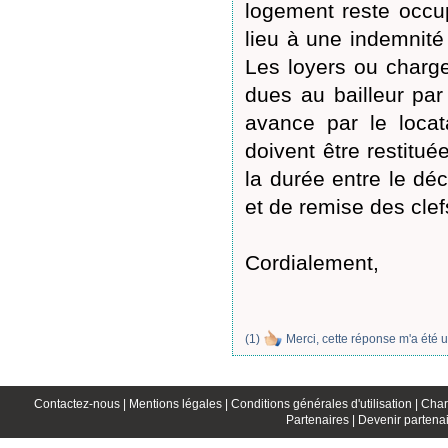
logement reste occup
lieu à une indemnité
Les loyers ou charge
dues au bailleur par
avance par le locat
doivent être restitué
la durée entre le déc
et de remise des clef
Cordialement,
(
1
)
Merci, cette réponse m'a été u
Contactez-nous |
Mentions légales |
Conditions générales d'utilisation |
Char
Partenaires |
Devenir partenai