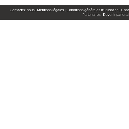
Contactez-nous |
Mentions légales |
Conditions générales d'utilisation |
Char
Partenaires |
Devenir partenai