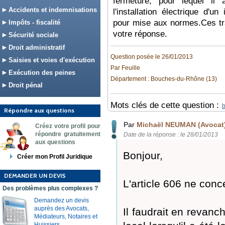
fermeture, pour lequel il 
Accidents et indemnisations
l'installation électrique d'un
pour mise aux normes.Ces tr
Impôts - fiscalité
votre réponse.
Sécurité sociale
Droit administratif
Question posée le 26/01/2013
Saisies et voies d'exécution
Par Feuille
Exécution des peines
Département : Bouches-du-Rhône (13)
Droit pénal
Mots clés de cette question :
b
Répondre aux questions
Par
Michaël NEUMAN (Avocat
Créez votre profil pour
répondre gratuitement
Date de la réponse : le 28/01/2013
aux questions
Bonjour,
Créer mon Profil Juridique
DEMANDER UN DEVIS
L'article 606 ne con
Des problèmes plus complexes ?
Demandez un devis
auprès des Avocats,
Il faudrait en revanch
Médiateurs, Notaires et
Huissiers.