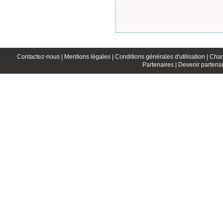
Contactez-nous |
Mentions légales |
Conditions générales d'utilisation |
Char
Partenaires |
Devenir partenai