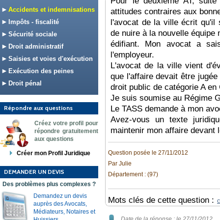
Pour le deuxième AT, suite
Accidents et indemnisations
attitudes contraires aux bonn
l'avocat de la ville écrit qu'il
Impôts - fiscalité
de nuire à la nouvelle équipe 
Sécurité sociale
édifiant. Mon avocat a sai
Droit administratif
l'employeur.
Saisies et voies d'exécution
L'avocat de la ville vient d'
Exécution des peines
que l'affaire devait être jugé
Droit pénal
droit public de catégorie A e
Je suis soumise au Régime Gé
Répondre aux questions
Le TASS demande à mon avoca
Avez-vous un texte juridiq
Créez votre profil pour
maintenir mon affaire devant 
répondre gratuitement
aux questions
Question posée le 27/11/2012
Créer mon Profil Juridique
Par Julie
DEMANDER UN DEVIS
Département : (97)
Des problèmes plus complexes ?
Demandez un devis
Mots clés de cette question :
c
auprès des Avocats,
Médiateurs, Notaires et
Date de la réponse : le 27/11/2012
Huissiers.