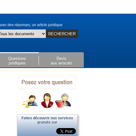
vec des réponses, un article juridique
RECHERCHER
Questions
Devis
juridiques
aux avocats
Faites découvrir nos services
gratuits sur