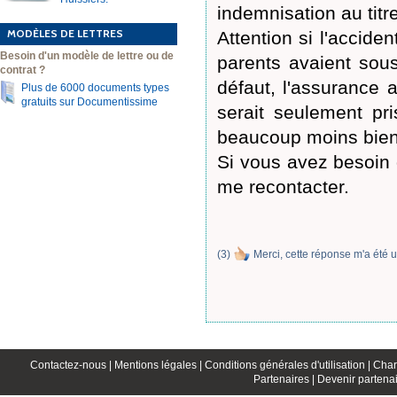
indemnisation au titr
MODÈLES DE LETTRES
Attention si l'accident
Besoin d'un modèle de lettre ou de
parents avaient sous
contrat ?
défaut, l'assurance 
Plus de 6000 documents types
gratuits sur Documentissime
serait seulement pri
beaucoup moins bien
Si vous avez besoin
me recontacter.
(
3
)
Merci, cette réponse m'a été u
Contactez-nous |
Mentions légales |
Conditions générales d'utilisation |
Char
Partenaires |
Devenir partenai