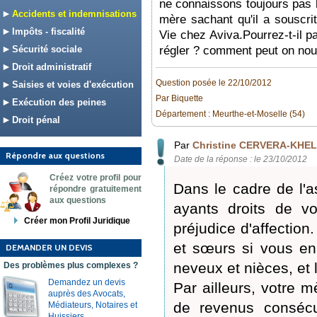
ne connaissons toujours pas l
Accidents et indemnisations
mère sachant qu'il a souscri
Impôts - fiscalité
Vie chez Aviva.Pourrez-t-il p
Sécurité sociale
régler ? comment peut on nou
Droit administratif
Question posée le 22/10/2012
Saisies et voies d'exécution
Par Biquette
Exécution des peines
Département : Meurthe-et-Moselle (54)
Droit pénal
Par
Christine CERVERA-KHELI
Répondre aux questions
Date de la réponse : le 23/10/2012
Créez votre profil pour
Dans le cadre de l'a
répondre gratuitement
aux questions
ayants droits de vo
Créer mon Profil Juridique
préjudice d'affectio
et sœurs si vous en
DEMANDER UN DEVIS
neveux et nièces, et 
Des problèmes plus complexes ?
Demandez un devis
Par ailleurs, votre m
auprès des Avocats,
de revenus consécu
Médiateurs, Notaires et
Huissiers.