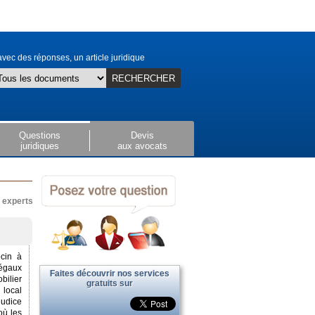
vec des réponses, un article juridique
RECHERCHER
Questions
Devis
juridiques
aux avocats
x experts
ecin à
légaux
Faites découvrir nos services
bilier
gratuits sur
 local
judice
où les