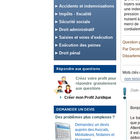
loyers so
Accidents et indemnisations
une indem
Impôts - fiscalité
pression 
nuisent à
Sécurité sociale
merci de 
cordiale
Droit administratif
Saisies et voies d'exécution
Question 
Exécution des peines
Par Decor
Droit pénal
Départeme
Répondre aux questions
Mots clés 
Créez votre profil pour
non reno
répondre gratuitement
aux questions
Date 
Créer mon Profil Juridique
Bonjo
DEMANDER UN DEVIS
Des problèmes plus complexes ?
Le ba
que pa
Demandez un devis
Attent
auprès des Avocats,
Il es
Médiateurs, Notaires et
défin
Huissiers.