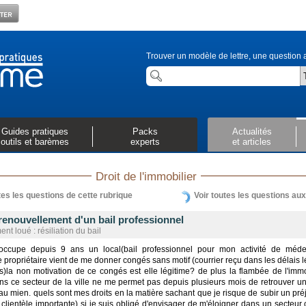
Trouver un modèle de lettre, une question a
Guides pratiques
Packs
Actualités
outils et barèmes
experts
et articles
Droit de l'immobilier
tes les questions de cette rubrique
Voir toutes les questions au
renouvellement d'un bail professionnel
nt loué : résiliation du bail
j'occupe depuis 9 ans un local(bail professionnel pour mon activité de méd
 propriétaire vient de me donner congés sans motif (courrier reçu dans les délais 
)la non motivation de ce congés est elle légitime? de plus la flambée de l'immo
ans ce secteur de la ville ne me permet pas depuis plusieurs mois de retrouver un
 au mien. quels sont mes droits en la matière sachant que je risque de subir un pré
 clientèle importante) si je suis obligé d'envisager de m'éloigner dans un secteur 