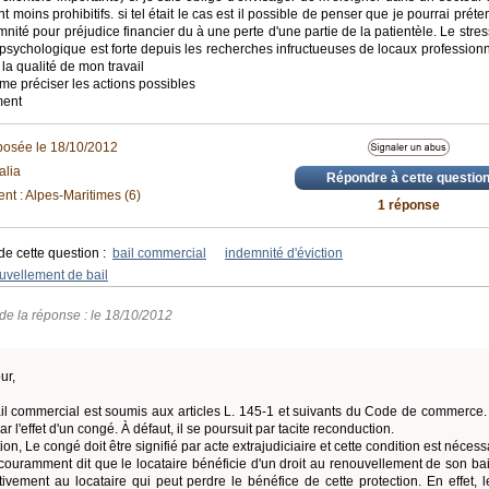
nt moins prohibitifs. si tel était le cas est il possible de penser que je pourrai prét
nité pour préjudice financier du à une perte d'une partie de la patientèle. Le stress
psychologique est forte depuis les recherches infructueuses de locaux professionn
 la qualité de mon travail
me préciser les actions possibles
ment
posée le 18/10/2012
alia
Répondre à cette questio
nt : Alpes-Maritimes (6)
1 réponse
de cette question :
bail commercial
indemnité d'éviction
uvellement de bail
de la réponse : le 18/10/2012
ur,
il commercial est soumis aux articles L. 145-1 et suivants du Code de commerce. L
r l'effet d'un congé. À défaut, il se poursuit par tacite reconduction.
ion, Le congé doit être signifié par acte extrajudiciaire et cette condition est nécess
t couramment dit que le locataire bénéficie d'un droit au renouvellement de son bail
itivement au locataire qui peut perdre le bénéfice de cette protection. En effet, le