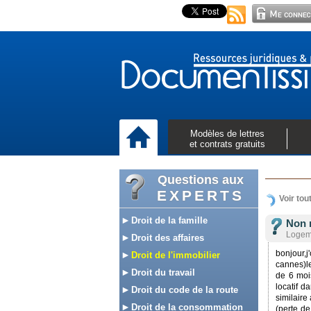
Modèles de lettres
et contrats gratuits
Questions aux
EXPERTS
Voir tou
Droit de la famille
Non 
Logeme
Droit des affaires
bonjour,
Droit de l'immobilier
cannes)le
Droit du travail
de 6 mois
locatif d
Droit du code de la route
similaire
Droit de la consommation
(perte de