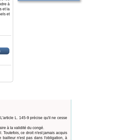
endre à
 et la
els et
n
'article L. 145-9 précise qu'il ne cesse
aire à la validité du congé.
. Toutefois, ce droit n'est jamais acquis
 bailleur n'est pas dans l'obligation, à