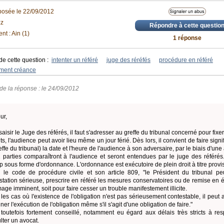
posée le 22/09/2012
zz
Répondre à cette questio
t : Ain (1)
1 réponse
de cette question :
intenter un référé
juge des réréfés
procédure en référé
ment créance
de la réponse : le 24/09/2012
ur,
saisir le Juge des référés, il faut s'adresser au greffe du tribunal concerné pour fixe
s, l'audience peut avoir lieu même un jour férié. Dès lors, il convient de faire signifi
effe du tribunal) la date et l'heure de l'audience à son adversaire, par le biais d'une
 parties comparaîtront à l'audience et seront entendues par le juge des référés
 sous forme d'ordonnance. L'ordonnance est exécutoire de plein droit à titre proviso
 le code de procédure civile et son article 809, "le Président du tribunal 
station sérieuse, prescrire en référé les mesures conservatoires ou de remise en ét
ge imminent, soit pour faire cesser un trouble manifestement illicite.
les cas où l'existence de l'obligation n'est pas sérieusement contestable, il peut
er l'exécution de l'obligation même s'il s'agit d'une obligation de faire."
t toutefois fortement conseillé, notamment eu égard aux délais très stricts à r
lter un avocat.