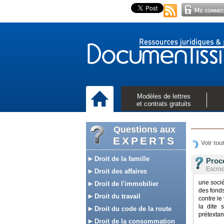
Modèles de lettres
et contrats gratuits
Questions aux
EXPERTS
Voir tou
Droit de la famille
Procé
Escroq
Droit des affaires
une socié
Droit de l'immobilier
des fond
Droit du travail
contre le
la dite 
Droit du code de la route
prétextan
Droit de la consommation