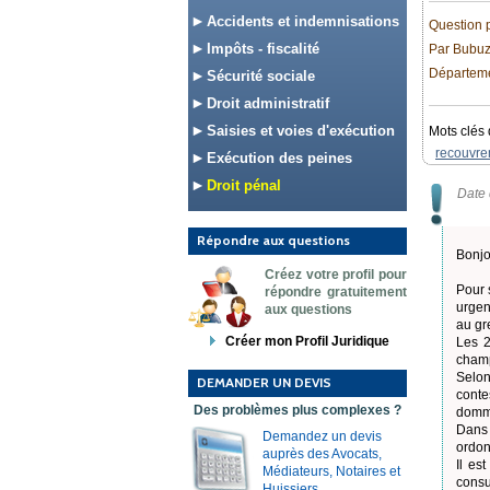
Accidents et indemnisations
Question 
Impôts - fiscalité
Par Bubu
Départemen
Sécurité sociale
Droit administratif
Saisies et voies d'exécution
Mots clés 
recouvre
Exécution des peines
Droit pénal
Date 
Répondre aux questions
Bonjo
Créez votre profil pour
Pour 
répondre gratuitement
urgent
aux questions
au gr
Créer mon Profil Juridique
Les 2
champ
Selon
DEMANDER UN DEVIS
conte
Des problèmes plus complexes ?
domma
Dans 
Demandez un devis
ordonn
auprès des Avocats,
Il es
Médiateurs, Notaires et
consu
Huissiers.