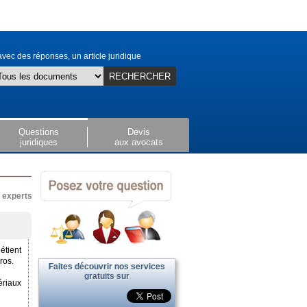
vec des réponses, un article juridique
RECHERCHER
Questions
Devis
juridiques
aux avocats
x experts
étient
ros.
Faites découvrir nos services
gratuits sur
ériaux