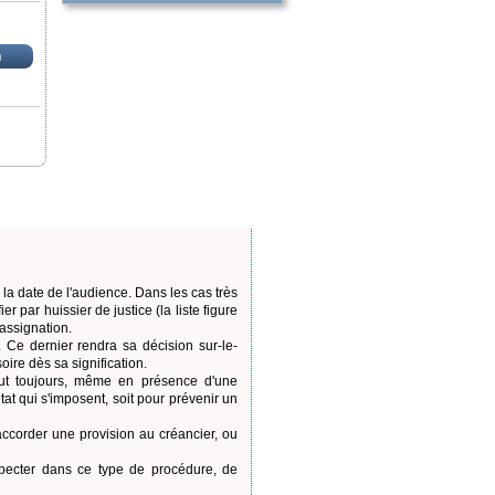
n
r la date de l'audience. Dans les cas très
er par huissier de justice (la liste figure
 assignation.
. Ce dernier rendra sa décision sur-le-
ire dès sa signification.
peut toujours, même en présence d'une
at qui s'imposent, soit pour prévenir un
 accorder une provision au créancier, ou
especter dans ce type de procédure, de