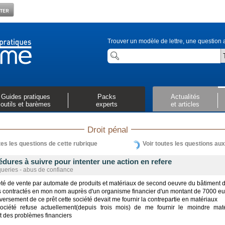
Trouver un modèle de lettre, une question a
Guides pratiques
Packs
Actualités
outils et barèmes
experts
et articles
Droit pénal
tes les questions de cette rubrique
Voir toutes les questions au
dures à suivre pour intenter une action en refere
ueries - abus de confiance
té de vente par automate de produits et matériaux de second oeuvre du bâtiment d
s contractés en mon nom auprès d'un organisme financier d'un montant de 7000 eu
 versement de ce prêt cette société devait me fournir la contrepartie en matériaux
société refuse actuellement(depuis trois mois) de me fournir le moindre mat
t des problèmes financiers