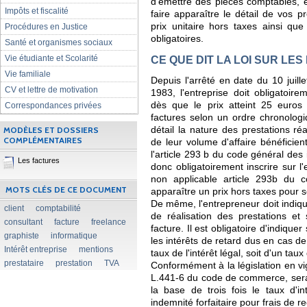
d'émettre des pièces comptables, e
Impôts et fiscalité
faire apparaître le détail de vos p
prix unitaire hors taxes ainsi que
Procédures en Justice
obligatoires.
Santé et organismes sociaux
Vie étudiante et Scolarité
CE QUE DIT LA LOI SUR LE
Vie familiale
Depuis l'arrêté en date du 10 juill
CV et lettre de motivation
1983, l'entreprise doit obligatoire
dès que le prix atteint 25 euros 
Correspondances privées
factures selon un ordre chronologiq
MODÈLES ET DOSSIERS
détail la nature des prestations réa
COMPLÉMENTAIRES
de leur volume d'affaire bénéficie
l'article 293 b du code général des 
Les factures
donc obligatoirement inscrire sur 
non applicable article 293b du c
MOTS CLÉS DE CE DOCUMENT
apparaître un prix hors taxes pour s
De même, l'entrepreneur doit indique
client
comptabilité
de réalisation des prestations et
consultant
facture
freelance
facture. Il est obligatoire d'indiquer
graphiste
informatique
les intérêts de retard dus en cas de 
Intérêt entreprise
mentions
taux de l'intérêt légal, soit d'un taux
prestataire
prestation
TVA
Conformément à la législation en vig
L.441-6 du code de commerce, sera 
la base de trois fois le taux d'in
indemnité forfaitaire pour frais de 