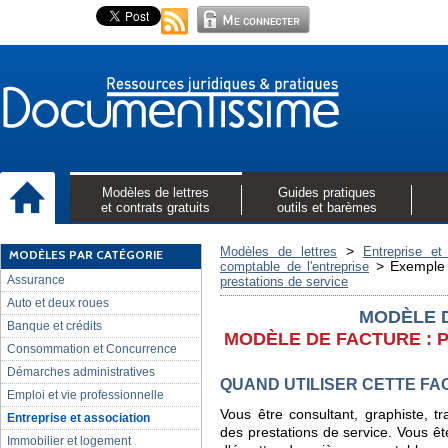
Modèles de lettres
Guides pratiques
et contrats gratuits
outils et barèmes
>
Modèles de lettres
Entreprise et
MODÈLES PAR CATÉGORIE
>
Exemple 
comptable de l'entreprise
Assurance
prestations de service
Auto et deux roues
MODÈLE 
Banque et crédits
MODÈLE DE FACTURE : 
Consommation et Concurrence
Démarches administratives
QUAND UTILISER CETTE FA
Emploi et vie professionnelle
Vous être consultant, graphiste, tr
Entreprise et association
des prestations de service. Vous êt
Immobilier et logement