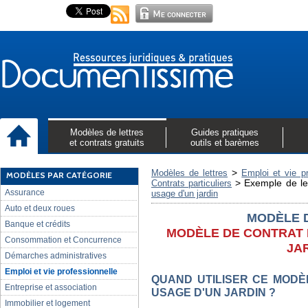
Modèles de lettres
Guides pratiques
et contrats gratuits
outils et barèmes
>
Modèles de lettres
Emploi et vie pr
MODÈLES PAR CATÉGORIE
>
Exemple de le
Contrats particuliers
Assurance
usage d'un jardin
Auto et deux roues
MODÈLE 
Banque et crédits
MODÈLE DE CONTRAT 
Consommation et Concurrence
JA
Démarches administratives
Emploi et vie professionnelle
QUAND UTILISER CE MODÈ
Entreprise et association
USAGE D'UN JARDIN ?
Immobilier et logement