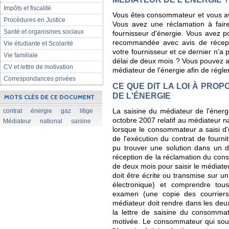
Impôts et fiscalité
Vous êtes consommateur et vous a
Procédures en Justice
Vous avez une réclamation à faire
Santé et organismes sociaux
fournisseur d'énergie. Vous avez po
recommandée avec avis de récepti
Vie étudiante et Scolarité
votre fournisseur et ce dernier n'a
Vie familiale
délai de deux mois ? Vous pouvez al
CV et lettre de motivation
médiateur de l'énergie afin de régler 
Correspondances privées
CE QUE DIT LA LOI À PRO
DE L'ÉNERGIE
MOTS CLÉS DE CE DOCUMENT
contrat
énergie
gaz
litige
La saisine du médiateur de l'énerg
octobre 2007 relatif au médiateur na
Médiateur
national
saisine
lorsque le consommateur a saisi d'u
de l'exécution du contrat de fourni
pu trouver une solution dans un 
réception de la réclamation du cons
de deux mois pour saisir le médiateu
doit être écrite ou transmise sur u
électronique) et comprendre tou
examen (une copie des courriers
médiateur doit rendre dans les deu
la lettre de saisine du consomma
motivée. Le consommateur qui souha