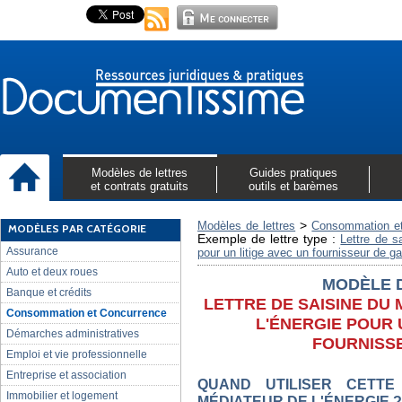
Modèles de lettres
Guides pratiques
et contrats gratuits
outils et barèmes
>
Modèles de lettres
Consommation et
MODÈLES PAR CATÉGORIE
Exemple de lettre type :
Lettre de s
Assurance
pour un litige avec un fournisseur de g
Auto et deux roues
MODÈLE 
Banque et crédits
LETTRE DE SAISINE DU
Consommation et Concurrence
L'ÉNERGIE POUR 
Démarches administratives
FOURNISS
Emploi et vie professionnelle
Entreprise et association
QUAND UTILISER CETTE
Immobilier et logement
MÉDIATEUR DE L'ÉNERGIE ?